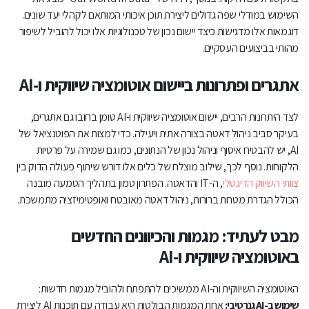
השימוש במודלי שפה גדולים ליצירת תוכן איכותי המותאם לקהלי יעד שונים.
דוגמאות אלו מדגישות כיצד יישום נכון של טכנולוגיות אלו יכול להוביל לשיפור
מהותי בביצועים העסקיים.
אתגרים ופתרונות ביישום אוטומציה שיווקית ו-AI
לצד היתרונות הרבים, יישום אוטומציה שיווקית ו-AI טומן בחובו גם אתגרים,
בעיקר סביב ניהול דאטה בצורה אתית ויעילה. כדי למצות את הפוטנציאל של
AI, יש להבטיח איסוף וניהול נכון של הנתונים, כמו גם שמירה על פרטיות
הלקוחות. נוסף לכך, שילוב מוצלח של כלים אלו דורש שיתוף פעולה הדוק בין
צוותי השיווק הדיגטלי
, ה-IT והדאטה. הפתרון טמון בתהליך הטמעה מובנה
הכולל הגדרת מטרות ברורות, ניהול דאטה מאובטח ואופטימיזציה מתמשכת.
מבט לעתיד: מגמות והכיוונים החדשים
באוטומציה שיווקית ו-AI
האוטומציה השיווקית וה-AI ממשיכים להתפתח ולהוביל מגמות חדשות:
שימוש ב-AI גנרטיבי:
אחת המגמות הבולטות היא עבודה עם תוכנות AI ליצירת