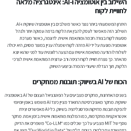
השילוב בין אוטומציה ו-AI: אינטגרציה מלאה
לחוויית לקוח
היתרון המשמעותי ביותר נוצר כאשר משלבים בין אוטומציה שיווקית ו-AI.
השילוב הזה מאפשר לעסק להבין את הלקוח ברמה עמוקה יותר ולנהל
מסעות לקוח בצורה חכמה ומותאמת אישית. לדוגמה, כאשר מערכת
אוטומציה מונעת על ידי AI מזהה לקוח שמגלה עניין במוצר מסוים, היא יכולה
לשלוח לו הודעה מותאמת אישית עם הצעה רלוונטית עוד לפני שהוא יוצא
מהאתר. כך נוצרת חוויית לקוח רציפה ורב-ערוצית המותאמת אישית לצרכי
הלקוח, תוך הגדלת שיעורי ההמרה וביצועי השיווק.
הכוח של AI בשיווק: תובנות ממחקרים
בשנים האחרונות, מחקרים מצביעים על הפוטנציאל העצום של AI באוטומציה
שיווקית. מחקר מאוניברסיטת הרווארד מציין כיצד AI משמש באופן יומיומי
להפקת תובנות מדויקות ופרסונליזציה בשיווק. כלי AI מאפשרים יצירת
אינטראקציות מתקדמות, כמו המלצות מותאמות אישית בזמן אמת. מחקר
נוסף של MIT מצביע על כך שכלים כמו “Co-LLM” משפרים את הדיוק
בתקשורת עם הלקוח. בנוסף, דו”ח של “Our World in Data” מציג את