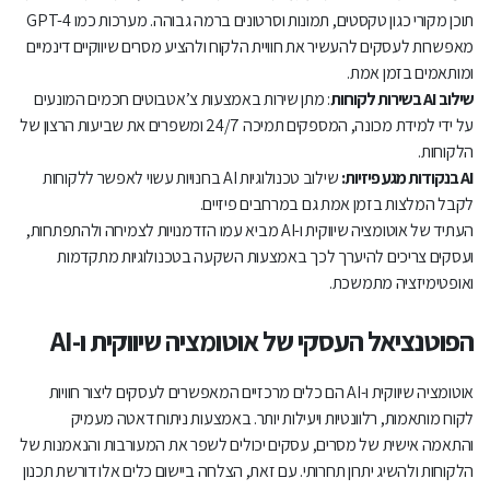
תוכן מקורי כגון טקסטים, תמונות וסרטונים ברמה גבוהה. מערכות כמו GPT-4
מאפשרות לעסקים להעשיר את חוויית הלקוח ולהציע מסרים שיווקיים דינמיים
ומותאמים בזמן אמת.
שילוב AI בשירות לקוחות
: מתן שירות באמצעות צ’אטבוטים חכמים המונעים
על ידי למידת מכונה, המספקים תמיכה 24/7 ומשפרים את שביעות הרצון של
הלקוחות.
AI בנקודות מגע פיזיות:
שילוב טכנולוגיות AI בחנויות עשוי לאפשר ללקוחות
לקבל המלצות בזמן אמת גם במרחבים פיזיים.
העתיד של אוטומציה שיווקית ו-AI מביא עמו הזדמנויות לצמיחה ולהתפתחות,
ועסקים צריכים להיערך לכך באמצעות השקעה בטכנולוגיות מתקדמות
ואופטימיזציה מתמשכת.
הפוטנציאל העסקי של אוטומציה שיווקית ו-AI
אוטומציה שיווקית ו-AI הם כלים מרכזיים המאפשרים לעסקים ליצור חוויות
לקוח מותאמות, רלוונטיות ויעילות יותר. באמצעות ניתוח דאטה מעמיק
והתאמה אישית של מסרים, עסקים יכולים לשפר את המעורבות והנאמנות של
הלקוחות ולהשיג יתרון תחרותי. עם זאת, הצלחה ביישום כלים אלו דורשת תכנון