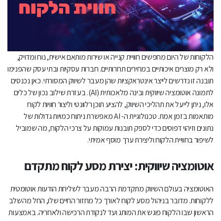
אתגרים ופתרונות ביישום אוטומציה שיווקית ו-AI
מבט לעתיד: מגמות והכיוונים החדשים באוטומציה שיווקית ו-AI
הפוטנציאל העסקי של אוטומציה שיווקית ו-AI
הלקוחות של היום מחפשים חוויית קנייה או שירות מותאם אישית, נוח ומדויק,
ולא רק מוצרים איכותיים במחירים תחרותיים. חברות עסקיות ובתי עסק שהפנימו
תובנה זו נדרשים לייצר אינטראקציות שהן מעבר לשיווק המסורתי. כאן נכנסים
לתמונה אוטומציה שיווקית ובינה מלאכותית (AI). בעזרת שילוב נכון של כלים
אלו, ניתן לייעל את תהליכי השיווק, להציע תוכן רלוונטי וליצור חוויות לקוח
מותאמות בזמן אמת. טכנולוגיית ה- AI מאפשרת ניתוח כמויות גדולות של
נתונים וזיהוי דפוסים כדי לספק תובנות עמוקות על צרכי הלקוח, מה שמוביל
לשיפור בחוויית הלקוח וליצירת ערך מוסף אמיתי.
אוטומציה שיווקית: יצירת מסע לקוח מתקדם
האוטומציה בעולם השיווק מתקדמת הרבה מעבר לשליחת הודעות אוטומטית
ללקוחות. מדובר בניהול מסע לקוח לאורך כל מחזור החיים שלו, החל מהשלב
הראשון שבו הלקוח פוגש את המותג ועד לנקודת הרכישה ולאחריה. באמצעות