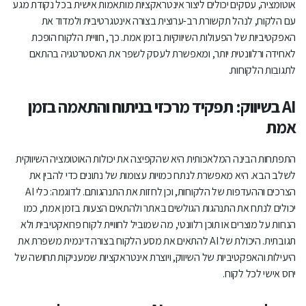
אוטומציה, עסקים יכולים ליצור אינטראקציות מותאמות אישית בכל נקודת מגע
עם הלקוח, לנהל תקשורת רב-ערוצית בצורה אינטגרטיבית ולמדוד את
האפקטיביות של הפעולות השיווקיות בזמן אמת. כך, חוויית הלקוח הופכת
לאחידה ורלוונטית יותר, ומאפשרת לעסק לשפר את האסטרטגיה בהתאם
לתגובות הלקוחות.
AI בשיווק: תפקיד מרכזי בניתוח והתאמה בזמן
אמת
התפתחות הבינה המלאכותית היא שהקפיצה את יכולות האוטומציה השיווקית
לשלב הבא. היא מאפשרת לנתח כמויות עצומות של נתונים כדי להבין את
הצרכים וההעדפות של הלקוחות, וכן לחזות את התנהגותם. לדוגמה: כלי AI
יכולים לנתח את התנהגות הגולשים באתר ולהתאים הצעות בזמן אמת, כמו
הנחות על מוצרים או תוכן רלוונטי, מה שמוביל לחוויית לקוח פרואקטיבית ולא
תגובתית. היכולת של AI להתאים את מסע הלקוח בצורה דינמית משפרת את
היעילות והאפקטיביות של השיווק, ויוצרת אינטראקציות שמעניקות תחושה של
יחס אישי לכל לקוח.