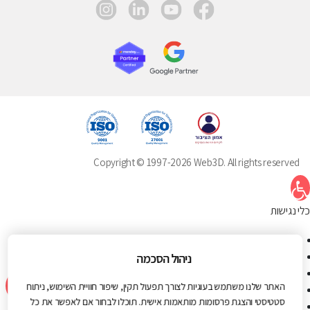
instagram
linkedin
youtube
facebook
Copyright © 1997-2026 Web3D. All rights reserved
תח סרגל נגישות
כלי נגישות
הגדל טקסט
הקטן טקסט
ניהול הסכמה
גווני אפור
האתר שלנו משתמש בעוגיות לצורך תפעול תקין, שיפור חוויית השימוש, ניתוח
ניגודיות גבוהה
סטטיסטי והצגת פרסומות מותאמות אישית. תוכלו לבחור אם לאפשר את כל
ניגודיות הפוכה