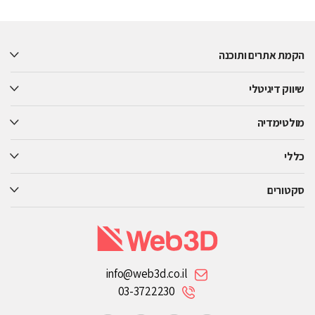
Please
leave
this
הקמת אתרים ותוכנה
field
empty.
שיווק דיגיטלי
מולטימדיה
כללי
סקטורים
info@web3d.co.il
03-3722230