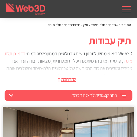
עמוד בית
»
הדמיות תלת-מימד
»
תיק עבודות: הדמיות תלת מימד
תיק עבודות
Web3D היא מומחית לתכנון ויישום טכנולוגיית במגוון פלטפורמות:
הדמיות תלת
מימד
, סרטי תדמית, הדמיות אדריכליות ומסחריות, מציאות רבודה ועוד. אנו
מכירים ומוקירים את כוח ההמחשה של טכנולוגיית תלת-מימד ומשלבים אותה
בקשת רחבה של פרויקטים שאנו מבצעים ללקוחותינו. הניסיון שלנו בתחום,
המחויבות שלנו לקדמה, והשאיפה ליישום מושלם של פרויקטים מורכבים – כל
אלו ועוד הופכים אותנו לשותף האידיאלי ליישום טכנולוגיה ייחודית זו.