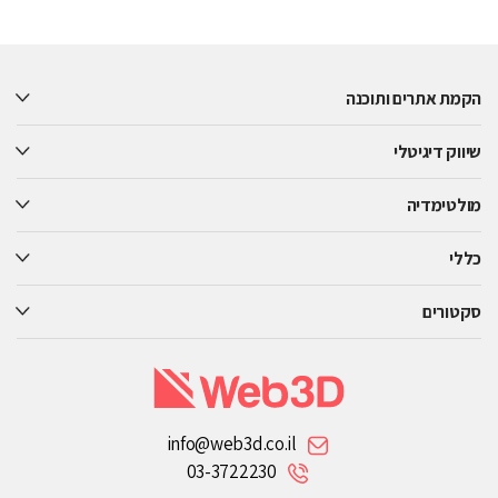
Please
leave
this
הקמת אתרים ותוכנה
field
empty.
שיווק דיגיטלי
מולטימדיה
כללי
סקטורים
info@web3d.co.il
03-3722230