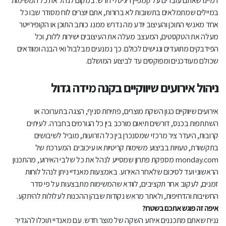
דמיינו שאתם עובדים על קמפיין דיגיטלי חדש. במקום לנהל את כל המשימות
במיילים שמתמלאים בתשובות לא ברורות, אתם יוצרים לוח מסודר שבו כל
אחד מאנשי התוכן והעיצוב יודע מה נדרש ממנו. כותב התוכן או הקופירייטר
מעלה את הטקסטים, המעצב מעלה את העיצובים ישירות ללוח, וכל
הפידבקים מתועדים ונגישים לכולם. כך נמנעים מבלבול ואי הבנה ומוודאים
שכולם מעודכנים ומפוקסים עד לביצוע המושלם.
ניהול אירועים שיווקיים בקנה מידה גדול
אירועים שיווקיים כגון השקת מוצרים, פתיחת סניף, הצגה בתערוכה או
השתתפות בכנס, דורשים תיאום מורכב בין כל הגורמים בחברה. לעיתים
קרובות, היעדר ציר מרכזי שמסנכרן בין כל הזרועות, מוביל לשיבושים
בתקשורת, טעויות בביצוע משימות קריטיות או עיכובים. המערכת של
monday.com מספקת פתרון שמסייע לנהל את כל שלבי האירוע, מהתכנון
הראשוני ועד לסיכום שלאחר האירוע. באמצעות מאנדיי ניתן לנהל לוחות
זמנים, לעקוב אחר תקציבים, לוודא שהמשימות מתבצעות על פי סדר
החשיבות והדחיפות, ולאתר מראש נקודות שבהן ההכנות לעלולות להיתקע.
איפה זה פוגש אתכם בשטח?
נניח שאתם מתכננים אירוע השקה של מוצר חדש. עם מאנדיי תוכלו להגדיר