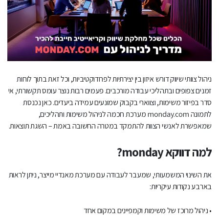
תכנון אסטרטגי שיווקי עם מאנדיי
מעקב אחר קמפיינים שיווקיים בעזרת מאנדיי
ניהול נכסים דיגיטליים
אוטומציות שיווקיות: לחסוך זמן ולייעל תהליכים
ניהול צוותי שיווק דורש איזון בין יצירתיות לפרודוקטיביות, וכל זאת בתוך לוחות
אינטגרציות עם כלים חיצוניים: ריכוז העבודה במקום אחד
זמנים צפופים ובתהליכי עבודה מורכבים. פעמים רבות נוצר עומס תקשורתי, אי
סדר בפיזור משימות, וצווארי בקבוק שמונעים עמידה ביעדים. כאן נכנסת
ניתוח נתונים ודוחות: תובנות בזמן אמת
לתמונה monday.com מערכת חכמה לניהול משימות ותהליכים,
שמאפשרת לאנשי הצוות להתמקד במטרה החשובה באמת – השגת תוצאות.
שיפור שיתוף הפעולה בין צוותים
למה דווקא monday?
למעבר חלק, התאמה מדויקת ומיקסום היכולות: הטמעת
monday עם המומחים של Web3D
את השינוי המשמעותי, שמעבר לעבודה עם מערכת מאנדיי מייצר, ניתן לראות
בארבע נקודות עיקריות:
• ניהול מרוכז של משימות וקמפיינים במקום אחד