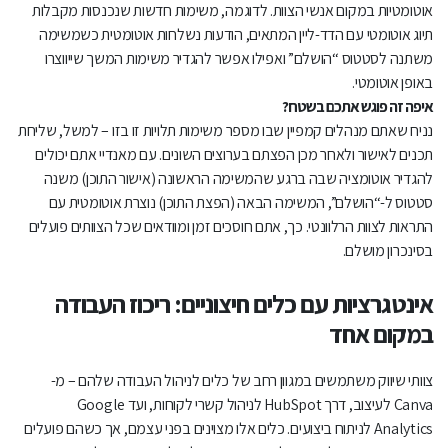
אוטומטיות במקום אנשי הצוות. לדוגמה, משימות חדשות שנכנסות מקבלות
תיוג אוטומטי עם הדד-ליין המתאים, הודעות נשלחות אוטומטית כשמשימה
משתנה לסטטוס “הושלם” ואפילו אפשר להגדיר משימות המשך שייווצרו
באופן אוטומטי.
איפה זה פוגש אתכם בשטח?
נניח שאתם מנהלים קמפיין שבו מספר משימות תלויות זו בזו – למשל, שליחת
תכנים לאישור ולאחר מכן הפצתם בערוצים השונים. עם מאנדיי אתם יכולים
להגדיר אוטומציה שבה ברגע שהמשימה הראשונה (אישור התוכן) משנה
סטטוס ל-“הושלם”, המשימה הבאה (הפצת התוכן) נוצרת אוטומטית עם
התראות לצוות הרלוונטי. כך, אתם חוסכים זמן ומוודאים שכל הצוותים פועלים
בסינכרון מושלם.
אינטגרציות עם כלים חיצוניים: ריכוז העבודה
במקום אחד
צוותי שיווק משתמשים במגוון רחב של כלים לניהול העבודה שלהם – מ-
Canva לעיצוב, דרך HubSpot לניהול קשרי לקוחות, ועד Google
Analytics לניתוח ביצועים. כלים אלו מצוינים בפני עצמם, אך כשהם פועלים