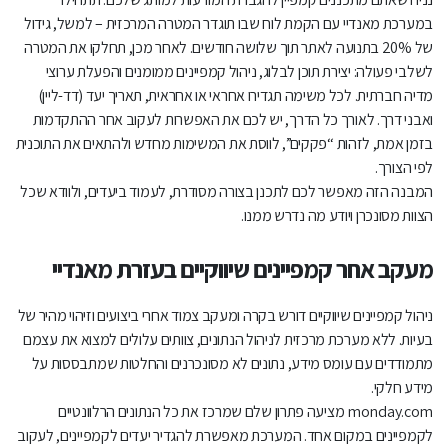
במערכת מאנדיי עם הקמת לוח שבו תוגדר המטרה המרכזית – למשל, גידול
של 20% בתנועה לאתר תוך שלושה חודשים. לאחר מכן, תחלקו את המטרה
לשלבי פעולה: יצירת תוכן לבלוג, ניהול קמפיינים ממומנים והפעלת ערוצי
מדיה חברתית. לכל משימה תגדירו אחראי או אחראית, תאריך יעד (דד-ליין)
ואבני דרך. לאורך כל הדרך, יש לכם את האפשרות לעקוב אחר ההתקדמות
בזמן אמת, לזהות “פקקים”, לווסת את המשימות מחדש ולהתאים את התוכנית
לפי הצורך.
המבנה הזה מאפשר לכם לתכנן בצורה מסודרת, לעמוד ביעדים, ולוודא שכל
הצוות מסונכרן ויודע מה נדרש ממנו.
מעקב אחר קמפיינים שיווקיים בעזרת מאנדיי
ניהול קמפיינים שיווקיים דורש בקרה ומעקב צמוד אחרי ביצועים וזיהוי מהיר של
בעיות. ללא מערכת מרכזית לניהול הנתונים, צוותים עלולים למצוא את עצמם
מתמודדים עם עומס מידע, נתונים לא מסונכרנים והחלטות שמתבססות על
מידע חלקי.
monday.com מציעה פתרון שלם שמרכז את כל הנתונים הרלוונטיים
לקמפיינים במקום אחד. המערכת מאפשרת להגדיר יעדים לקמפיינים, לעקוב