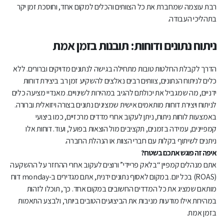
רבת עוצמה שמחברת את כל הצוותים והכלים למקום אחד, וחוסכת זמן יקר
בתהליכי העבודה.
ניתוח נתונים ודוחות: תובנות בזמן אמת
הדרך לקבלת החלטות טובות מתחילה בגישה לנתונים מדויקים וברורים. ללא
כלים לניתוח הנתונים, צוותים רבים נאלצים להשקיע זמן רב ביצירת דוחות
ידניים, מה שמגביל את יכולתם להגיב במהירות לשינויים. מאנדיי מציעה כלים
לניתוח ויצירת דוחות מותאמים אישית שמציגים נתונים בצורה ויזואלית וברורה.
באמצעות לוחות ניתוח, ניתן לעקוב אחרי מדדים מרכזיים, כמו ביצועי
קמפיינים, עמידה בזמנים, תקציבים מול הוצאות בפועל, ועוד. דוחות אלו
ניתנים לשיתוף בקלות עם חברי הצוות או הנהלת החברה.
איפה זה פוגש אתכם בשטח?
אתם מנהלים קמפיין “בלאק פריידי” ורוצים לעקוב אחרי ההחזר על ההשקעה
(ROAS) בכל יום. במקום לאסוף נתונים ידנית, אתם מגדירים ב-monday דוח
מותאם שמציג את כל המדדים החשובים במקום אחד. כך, תוכלו לזהות
במהירות אילו מודעות מניבות את הביצועים הטובים ביותר, ולבצע התאמות
בזמן אמת.