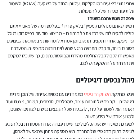
אחרי נתוני ביצועים כמו הקלקות, עלויות והחזר על השקעה (ROAS) ולשמור
על תיעוד מסודר של כל הפעולות.
איפה זה פוגש אתכם בשטח?
דמיינו שאתם מנהלים קמפיין “בלאק פריידי”. בפלטפורמה של מאנדיי אתם
יכולים להקים לוח שמרכז את כל הנתונים – מביצועי מודעות בפייסבוק ובגוגל
ועד מעקב אחרי התקציב. תראו בזמן אמת אילו מודעות מביאות את הביצועים
הטובים ביותר, ותקבלו התראה ברגע שהעלויות חורגות מהציפיות. המערכת
מאפשרת לכם לקבל החלטות מהירות ומבוססות נתונים, כך שתוכלו למקסם
את ההחזר על ההשקעה שלכם.
ניהול נכסים דיגיטליים
אנשי מחלקת
השיווק הדיגיטלי
מתמודדים עם כמויות אדירות של תוכן ומדיות
דיגיטליות – קבצים של תוכנות עיצוב, טמפלטים, סרטונים, תמונות, מצגות ועוד.
האתגר הוא לשמור על סדר, להבטיח שכל הקבצים נגישים לצוותים השונים,
ולמנוע אובדן של מידע חשוב.
למערכת מאנדיי יש את הכלים לייצר שיטת עבודה אחידה ומסודרת בכל הנוגע
לטיפול בתוכן הדיגיטלי של החברה. היא מספקת פתרון שמאפשר לאחסן,
לארגן ולשתף את כל הנכסים הדיגיטליים במקום אחד. המערכת כוללת