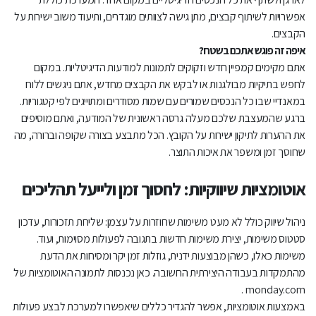
אפשרויות לשיתוף קבצים, מתן גישה לצוותים מוגדרים, ותיעוד משוב ישירות על
הקבצים.
איפה זה פוגש אתכם בשטח?
אתם מקימים קמפיין חדש וזקוקים לתמונות למודעות הדיגיטליות. במקום
לחפש בתיקיות מבולגנות או לבקש את הקבצים מחדש, אתם ניגשים ללוח
במאנדיי שבו כל הנכסים שמורים עם שמות מסודרים ומתוייגים לפי קטגוריות.
ברגע שהמעצבת שלכם מעלה גרסה ראשונית של המודעה, ואתם מוסיפים
את ההערות לתיקון ישירות על הקובץ. הכל מתבצע בצורה שקופה וברורה, מה
שחוסך זמן ומשפר את איכות התוצר.
אוטומציות שיווקיות: לחסוך זמן ולייעל תהליכים
ניהול שיווק כולל לא מעט משימות שחוזרות על עצמן: שליחת תזכורות, עדכון
סטטוס משימות, יצירת משימות חדשות בתגובה לפעולות מסוימות, ועוד.
משימות כאלו, כשהן מבוצעות ידנית, גוזלות זמן יקר ומסיחות את הדעת
מהתמקדות בעבודה היצירתית החשובה. כאן נכנסות לתמונה האוטומציות של
monday.com .
באמצעות אוטומציות, אפשר להגדיר כללים שיאפשרו למערכת לבצע פעולות