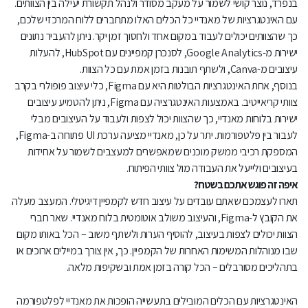
בנפרד, נוצר קושי לשמור על מעקב מסודר ולנהל תקשורת יעילה בין הצוותים.
עם האינטגרציות של מאנדיי כל הכלים האלו מתחברים ללוח המרכזי שלכם,
כך שהצוותים יכולים לעבוד במקום אחד ולחסוך זמן יקר. ניתן להעביר נתונים
ישירות מ-Google Analytics, לסנכרן קמפיינים עם HubSpot, להעלות
עיצובים מ-Canva, ולשתף תובנות בזמן אמת עם כל הצוות.
בנוסף, אחת האינטגרציות הבולטות היא עם Figma, כלי עיצוב פופולרי בקרב
צוותי קריאייטיב. באמצעות האינטגרציה עם Figma, ניתן להטמיע עיצובים
ישירות בלוחות מאנדיי, כך שהצוות יכול לצפות ולעבוד על העיצובים מבלי
לעבור בין פלטפורמות. יתר על כן, מאנדיי מציעה ערכת UI פתוחה ב-Figma,
המספקת רכיבי ממשק מוכנים שמאפשרים למעצבים לשמור על אחידות
בעיצובים ולייעל את העבודה מול צוותי הפיתוח.
איפה זה פוגש אתכם בשטח?
תארו לעצמכם שאתם עובדים על עיצוב חדש לקמפיין דיגיטלי. המעצב מעלה
את הקובץ ל-Figma, והעיצוב משולב אוטומטית בלוח מאנדיי. שאר חברי
הצוות יכולים לצפות בעיצוב, להוסיף הערות ולשתף משוב – הכל באותו מקום
שבו מנוהלות המשימות האחרות של הקמפיין. כך, אין צורך במיילים ארוכים או
בתהליכים מסורבלים – הכל קורה בזמן אמת ובשקיפות מלאה.
האינטגרציות עם הכלים המובילים בתעשייה הופכות את מאנדיי לפלטפורמה