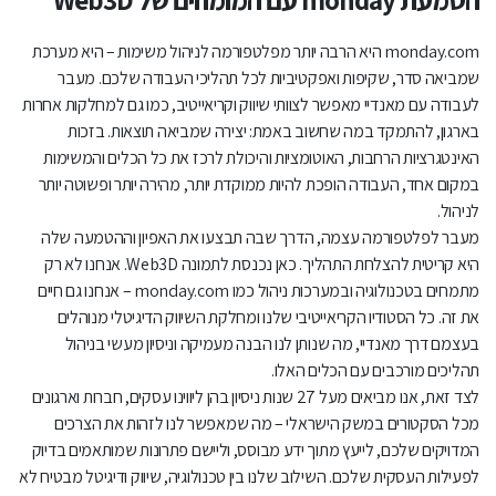
monday.com היא הרבה יותר מפלטפורמה לניהול משימות – היא מערכת
שמביאה סדר, שקיפות ואפקטיביות לכל תהליכי העבודה שלכם. מעבר
לעבודה עם מאנדיי מאפשר לצוותי שיווק וקריאייטיב, כמו גם למחלקות אחרות
בארגון, להתמקד במה שחשוב באמת: יצירה שמביאה תוצאות. בזכות
האינטגרציות הרחבות, האוטומציות והיכולת לרכז את כל הכלים והמשימות
במקום אחד, העבודה הופכת להיות ממוקדת יותר, מהירה יותר ופשוטה יותר
לניהול.
מעבר לפלטפורמה עצמה, הדרך שבה תבצעו את האפיון וההטמעה שלה
היא קריטית להצלחת התהליך. כאן נכנסת לתמונה Web3D. אנחנו לא רק
מתמחים בטכנולוגיה ובמערכות ניהול כמו monday.com – אנחנו גם חיים
את זה. כל הסטודיו הקריאייטיבי שלנו ומחלקת השיווק הדיגיטלי מנוהלים
בעצמם דרך מאנדיי, מה שנותן לנו הבנה מעמיקה וניסיון מעשי בניהול
תהליכים מורכבים עם הכלים האלו.
לצד זאת, אנו מביאים מעל 27 שנות ניסיון בהן ליווינו עסקים, חברות וארגונים
מכל הסקטורים במשק הישראלי – מה שמאפשר לנו לזהות את הצרכים
המדויקים שלכם, לייעץ מתוך ידע מבוסס, וליישם פתרונות שמותאמים בדיוק
לפעילות העסקית שלכם. השילוב שלנו בין טכנולוגיה, שיווק ודיגיטל מבטיח לא