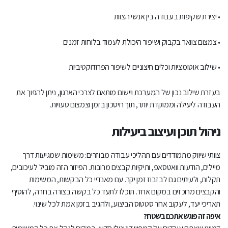
• יצירת שקיפות בעבודה בין אנשי הצוות
• צמצום צוואר בקבוק ושיפור היכולת לעמוד בלוחות זמנים
• שילוב אוטומציות וכלים חיצוניים לשיפור הפרודוקטיביות
בעזרת שילוב נכון של המערכת ויישום מותאם לצרכי הארגון, ניתן להפוך את
העבודה ליעילה וממוקדת יותר, תוך חיסכון בזמן וצמצום טעויות.
ניהול תוכן ועיצוב ביעילות
צוותי שיווק מתמודדים עם תהליכי עבודה מבוזרים: משימות שמגיעות דרך
מיילים, הודעות וואטסאפ, ותיקיות קבצים מרובות. הפיזור הזה מוביל לעיכובים,
תקלות, ולעיתים גם לבזבוז זמן יקר. עם מאנדיי כל הבקשות, המשימות
והקבצים מרוכזים במקום אחד. תוכלו לתעד כל בקשה בצורה ברורה, להוסיף
תאריכי יעד, לעקוב אחר סטטוס הביצוע, ולהגיב בזמן אמת לכל שינוי.
איפה זה פוגש אתכם בשטח?