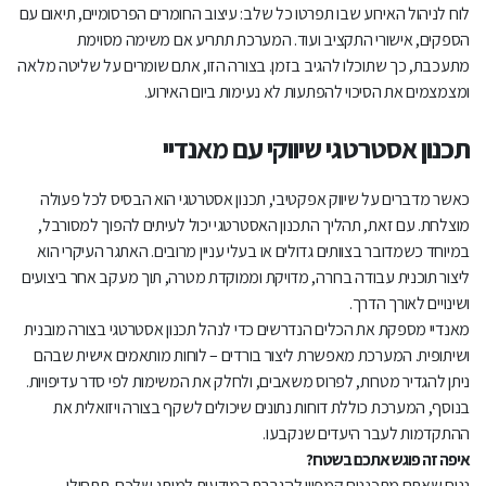
לוח לניהול האירוע שבו תפרטו כל שלב: עיצוב החומרים הפרסומיים, תיאום עם
הספקים, אישורי התקציב ועוד. המערכת תתריע אם משימה מסוימת
מתעכבת, כך שתוכלו להגיב בזמן. בצורה הזו, אתם שומרים על שליטה מלאה
ומצמצמים את הסיכוי להפתעות לא נעימות ביום האירוע.
תכנון אסטרטגי שיווקי עם מאנדיי
כאשר מדברים על שיווק אפקטיבי, תכנון אסטרטגי הוא הבסיס לכל פעולה
מוצלחת. עם זאת, תהליך התכנון האסטרטגי יכול לעיתים להפוך למסורבל,
במיוחד כשמדובר בצוותים גדולים או בעלי עניין מרובים. האתגר העיקרי הוא
ליצור תוכנית עבודה ברורה, מדויקת וממוקדת מטרה, תוך מעקב אחר ביצועים
ושינויים לאורך הדרך.
מאנדיי מספקת את הכלים הנדרשים כדי לנהל תכנון אסטרטגי בצורה מובנית
ושיתופית. המערכת מאפשרת ליצור בורדים – לוחות מותאמים אישית שבהם
ניתן להגדיר מטרות, לפרוס משאבים, ולחלק את המשימות לפי סדר עדיפויות.
בנוסף, המערכת כוללת דוחות נתונים שיכולים לשקף בצורה ויזואלית את
ההתקדמות לעבר היעדים שנקבעו.
איפה זה פוגש אתכם בשטח?
נניח שאתם מתכננים קמפיין להגברת המודעות למותג שלכם. תתחילו