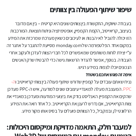
שיפור שיתוף הפעולה בין צוותים
בעבודה שיווקית, התקשורת בין צוותים שונים היא קריטית – בין אם מדובר
בעיצוב, קריאייטיב, הקמת הקמפיין, אופטימיזציה וניתוח תוצאות. המורכבות
הזו יכולה להוביל לאי הבנות או לעיכובים כשאין מערכת שמרכזת את המידע
במקום אחד. הפלטפורמה שלmonday.com מסייעת להתגבר על אתגר זה
ע”י יצירת לוחות משותפים שמאפשרים לכל חברי הצוות לעדכן ולעקוב אחרי
העבודה. בנוסף, אפשר להגדיר הרשאות גישה כדי להבטיח שרק האנשים
הנכונים יוכלו לצפות במידע רגיש.
איפה זה פוגש אתכם בשטח?
נניח שאתם עובדים על קמפיין שדורש שיתוף פעולה בין צוותי קריאייטיב ו
ה-
PPC
. המעצבת מעלה למאנדיי עיצובים שונים למודעה, איש ה-PPC מעדכן
שהקים את הקמפיין. האנליסט בודק את ביצועי המודעות ומעדכן במאנדיי את
צוות הקריאייטיב, אם נדרש לרענן את הקריאייטיב. כל אחד רואה את המידע
הרלוונטי לו, ובמקביל, כל הצוותים פועלים על בסיס אותו מקור מידע.
למעבר חלק, התאמה מדויקת ומיקסום היכולות:
הטמעת monday עם המומחים של Web3D