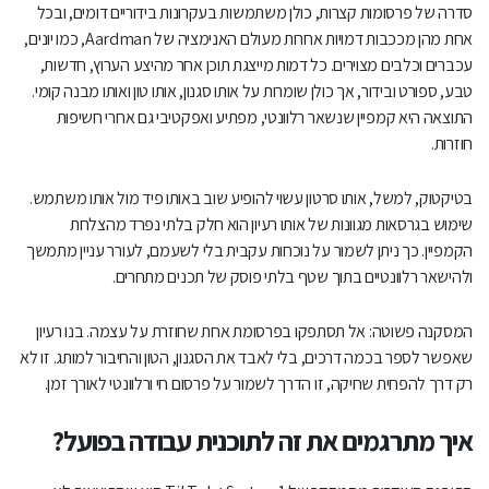
סדרה של פרסומות קצרות, כולן משתמשות בעקרונות בידוריים דומים, ובכל
אחת מהן מככבות דמויות אחרות מעולם האנימציה של Aardman, כמו יונים,
עכברים וכלבים מצוירים. כל דמות מייצגת תוכן אחר מהיצע הערוץ, חדשות,
טבע, ספורט ובידור, אך כולן שומרות על אותו סגנון, אותו טון ואותו מבנה קומי.
התוצאה היא קמפיין שנשאר רלוונטי, מפתיע ואפקטיבי גם אחרי חשיפות
חוזרות.
בטיקטוק, למשל, אותו סרטון עשוי להופיע שוב באותו פיד מול אותו משתמש.
שימוש בגרסאות מגוונות של אותו רעיון הוא חלק בלתי נפרד מהצלחת
הקמפיין. כך ניתן לשמור על נוכחות עקבית בלי לשעמם, לעורר עניין מתמשך
ולהישאר רלוונטיים בתוך שטף בלתי פוסק של תכנים מתחרים.
המסקנה פשוטה: אל תסתפקו בפרסומת אחת שחוזרת על עצמה. בנו רעיון
שאפשר לספר בכמה דרכים, בלי לאבד את הסגנון, הטון והחיבור למותג. זו לא
רק דרך להפחית שחיקה, זו הדרך לשמור על פרסום חי ורלוונטי לאורך זמן.
איך מתרגמים את זה לתוכנית עבודה בפועל?