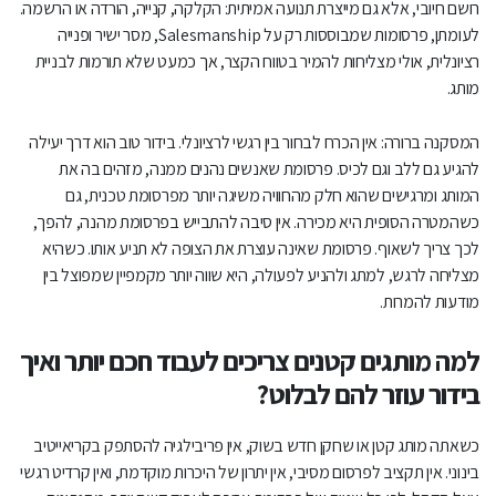
רושם חיובי, אלא גם מייצרת תנועה אמיתית: הקלקה, קנייה, הורדה או הרשמה.
לעומתן, פרסומות שמבוססות רק על Salesmanship, מסר ישיר ופנייה
רציונלית, אולי מצליחות להמיר בטווח הקצר, אך כמעט שלא תורמות לבניית
מותג.
המסקנה ברורה: אין הכרח לבחור בין רגשי לרציונלי. בידור טוב הוא דרך יעילה
להגיע גם ללב וגם לכיס. פרסומת שאנשים נהנים ממנה, מזהים בה את
המותג ומרגישים שהוא חלק מהחוויה משיגה יותר מפרסומת טכנית, גם
כשהמטרה הסופית היא מכירה. אין סיבה להתבייש בפרסומת מהנה, להפך,
לכך צריך לשאוף. פרסומת שאינה עוצרת את הצופה לא תניע אותו. כשהיא
מצליחה לרגש, למתג ולהניע לפעולה, היא שווה יותר מקמפיין שמפוצל בין
מודעות להמרות.
למה מותגים קטנים צריכים לעבוד חכם יותר ואיך
בידור עוזר להם לבלוט?
כשאתה מותג קטן או שחקן חדש בשוק, אין פריבילגיה להסתפק בקריאייטיב
בינוני. אין תקציב לפרסום מסיבי, אין יתרון של היכרות מוקדמת, ואין קרדיט רגשי