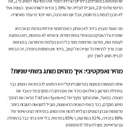
שהשתמשו במאפיינים בידוריים הצליחו לשפר את המודעות למותג פי 2, את
הדימוי שלו פי 2.8, והובילו לעלייה של 39% בזכירות לטווח הארוך. הצופה אולי
לא תכנן לצפות בפרסומת, אבל אם הוא נהנה, הוא יזכור מי עמד מאחוריה.
מה שעוד מעניין: בידור לא נשחק. כשפרסומת יצירתית גורמת הנאה היא
שומרת על האפקט גם אחרי צפיות חוזרות. וכשהיא לא נמאסת, היא נטמעת.
לעומת זאת, מודעה שדוחפת מסר בלי רגש נעלמת מהתודעה. במציאות
שבה צריך להרוויח כל שנייה של קשב, בידור אינו תוספת נחמדה, זה הבסיס
לבניית מותג לאורך זמן.
מהיר ואפקטיבי: איך מזהים מותג בשתי שניות?
אחת הטעויות הנפוצות בפרסום דיגיטלי היא החשש להכניס את המותג כבר
בתחילת הסרטון, כאילו אם נזכיר את שם החברה מוקדם מדי נאבד את
הצופה. בפועל, אותו מחקר מקיף של System1 ו-TikTok מראה את ההפך:
מיתוג מוקדם, כבר בשתי השניות הראשונות, מוביל לתוצאות הטובות ביותר.
פרסומות שבהן הצופים הצליחו לזהות את המותג במהירות הציגו שיפור של
88% בזכירה, 92% במודעות, ו־85% בתדמית. בלי זיהוי ברור כבר בהתחלה
גם קריאייטיב מוצלח עלול להתפספס.