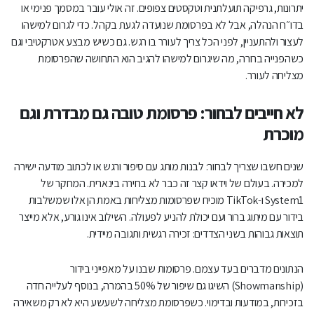
יתרונות, גרפיקה תועלתנית וטקסטים צפופים. זה אולי עובר במסמך פנימי או
בדו״ח הנהלה, אבל לא בפרסומת שנועדה לגעת בקהל. כדי לגרום למישהו
לעצור ולהתעניין, לפני הכל צריך לעורר בו רגש. גם כשיש מבצע אטרקטיבי וגם
כשהפנייה ברורה, מה שיגרום למישהו להגיב הוא התחושה שהפרסומת
מצליחה לעורר.
לא חייבים לבחור: פרסומת טובה גם מבדרת וגם
מוכרת
שנים חשבו שצריך לבחור: לבנות מותג עם סיפור ורגש או לכתוב מודעה ישירה
למכירה. בעולם של וידאו קצר זה כבר לא בחירה בינארית. המחקר של
System1 ו-TikTok מוכיח שפרסומות מצליחות באמת הן אלו שמשלבות
בידור עם מיתוג ברור ועם יכולת להניע לפעולה. השילוב אינו גורע, אלא מייצר
תוצאות גבוהות בשני הצדדים: זכירה רגשית ותגובה מיידית.
הנתונים מדברים בעד עצמם. פרסומות שבנו על מאפייני בידור
(Showmanship) השיגו גם שיפור של 50% בהמרה, בנוסף לעלייה חדה
בזכירות, במודעות ובדימוי. כשפרסומת מצליחה לשעשע היא לא רק משאירה