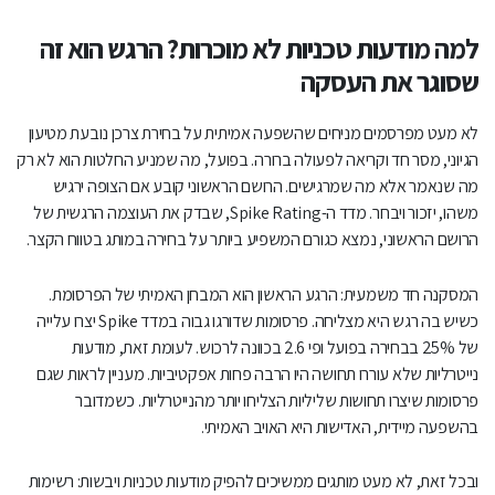
למה מודעות טכניות לא מוכרות? הרגש הוא זה
שסוגר את העסקה
לא מעט מפרסמים מניחים שהשפעה אמיתית על בחירת צרכן נובעת מטיעון
הגיוני, מסר חד וקריאה לפעולה ברורה. בפועל, מה שמניע החלטות הוא לא רק
מה שנאמר אלא מה שמרגישים. הרושם הראשוני קובע אם הצופה ירגיש
משהו, יזכור ויבחר. מדד ה-Spike Rating, שבדק את העוצמה הרגשית של
הרושם הראשוני, נמצא כגורם המשפיע ביותר על בחירה במותג בטווח הקצר.
המסקנה חד משמעית: הרגע הראשון הוא המבחן האמיתי של הפרסומת.
כשיש בה רגש היא מצליחה. פרסומות שדורגו גבוה במדד Spike יצרו עלייה
של 25% בבחירה בפועל ופי 2.6 בכוונה לרכוש. לעומת זאת, מודעות
נייטרליות שלא עוררו תחושה היו הרבה פחות אפקטיביות. מעניין לראות שגם
פרסומות שיצרו תחושות שליליות הצליחו יותר מהנייטרליות. כשמדובר
בהשפעה מיידית, האדישות היא האויב האמיתי.
ובכל זאת, לא מעט מותגים ממשיכים להפיק מודעות טכניות ויבשות: רשימות