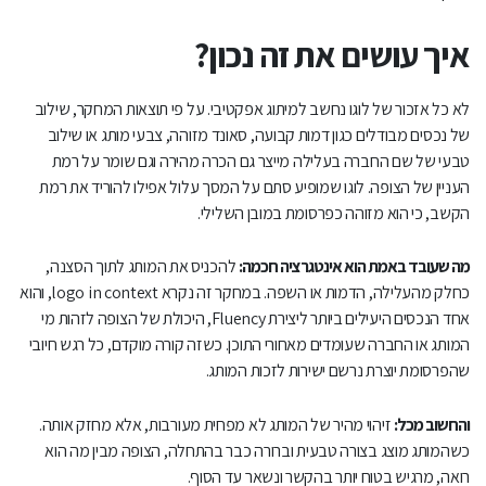
איך עושים את זה נכון?
לא כל אזכור של לוגו נחשב למיתוג אפקטיבי. על פי תוצאות המחקר, שילוב
של נכסים מבודלים כגון דמות קבועה, סאונד מזוהה, צבעי מותג או שילוב
טבעי של שם החברה בעלילה מייצר גם הכרה מהירה וגם שומר על רמת
העניין של הצופה. לוגו שמופיע סתם על המסך עלול אפילו להוריד את רמת
הקשב, כי הוא מזוהה כפרסומת במובן השלילי.
מה שעובד באמת הוא אינטגרציה חכמה:
להכניס את המותג לתוך הסצנה,
כחלק מהעלילה, הדמות או השפה. במחקר זה נקרא logo in context, והוא
אחד הנכסים היעילים ביותר ליצירת Fluency, היכולת של הצופה לזהות מי
המותג או החברה שעומדים מאחורי התוכן. כשזה קורה מוקדם, כל רגש חיובי
שהפרסומת יוצרת נרשם ישירות לזכות המותג.
והחשוב מכל:
זיהוי מהיר של המותג לא מפחית מעורבות, אלא מחזק אותה.
כשהמותג מוצג בצורה טבעית וברורה כבר בהתחלה, הצופה מבין מה הוא
רואה, מרגיש בטוח יותר בהקשר ונשאר עד הסוף.