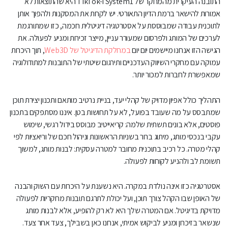
התובנה העיקרית מהמחקר של System1 ו-TikTok היא שהתוצאות לא
אמורות להישאר ברמת הדיון התאורטי. יש לקחת את המסקנות ולהפוך אותן
לתוכנית עבודה שמבוססת על אסטרטגיה דיגיטלית חכמה, כזו שמתורגמת
לערכים של המותג ולפרסום שמעורר עניין, מייצר זכירות ומניע לפעולה. את
הגישה הזו אנחנו מיישמים יום יום
במחלקת הדיגיטל של Web3D
, תוך היכרות
עמוקה עם מחקרי השיווק העדכניים ותירגום שיטתי של התובנות למתודולוגיה
שמאפשרת לחברות למכור יותר.
התהליך כולל אפיון מדויק של קהלי יעד, בניית נרטיב מותאם ותכנון יצירת תוכן
שמתבסס על מה שעובד בפועל, לא על תחושות בטן. איננו מסתפקים בתכנון
פוסטים, אלא בונים תשתית שלמה: קריאייטיב מבוסס בידול רגשי, שימוש
עקבי בנכסי מותג, מיתוג ברור בשניות הראשונות וניהול חכם של וריאציות לפי
קהלי מטרה. כל רכיב בתוכנית מחובר למטרה עסקית: לבנות מותג, למשוך
תשומת לב ולהניע לקוחות לפעולה.
אסטרטגיה כזו אינה נולדת במקרה. היא נשענת על היכרות עם השוק והבנה
של האופן שבו הקהל צורך תוכן, ועל יכולת לתרגם תובנות מחקריות לפעולה
מדויקת בדיגיטל. אם המטרה שלך היא לא רק להופיע, אלא לבנות מותג
שנשאר בזיכרון ומניע לביקוש אמיתי, אנחנו כאן בשבילך, צעד אחר צעד.