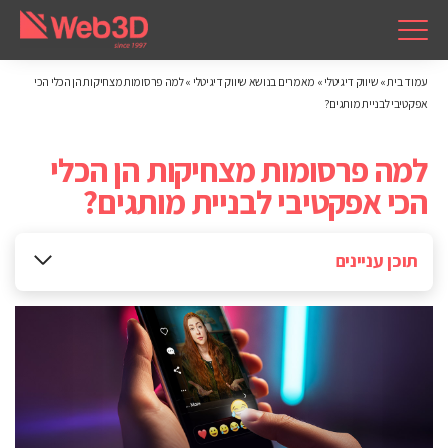
עמוד בית
»
שיווק דיגיטלי
»
מאמרים בנושא שיווק דיגיטלי
»
למה פרסומות מצחיקות הן הכלי הכי
אפקטיבי לבניית מותגים?
למה פרסומות מצחיקות הן הכלי
הכי אפקטיבי לבניית מותגים?
תוכן עניינים
מחקר System1 ו-TikTok: בידור הוא הבסיס לבניית מותג
מהיר ואפקטיבי: איך מזהים מותג בשתי שניות?
איך עושים את זה נכון?
למה מודעות טכניות לא מוכרות? הרגש הוא זה שסוגר את העסקה