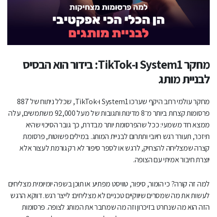
לא חייבים לבחור: פרסומת טובה גם מבדרת וגם מוכרת
למה מותגים קטנים צריכים לעבוד חכם יותר ואיך בידור עוזר להם
לבלוט?
מחקר System1 ו-TikTok: בידור הוא הבסיס
איך שומרים על פרסומת מעניינת גם אחרי החשיפה השלישית?
לבניית מותג
איך מתרגמים את זה לתוכנית עבודה בפועל?
מחקר עולמי רחב היקף שערכו System1 ו-TikTok, שכלל ניתוח של 887
פרסומות קצרות ביותר מ־8 מדינות ותגובות של מעל 92,000 משתמשים, עלה
ממצא חד משמעי: ככל שהפרסומת יותר מבדרת, כך גובר הסיכוי שהיא
תיזכר, תעורר רגש חיובי ותתרום לבניית המותג. במילים פשוטות, פרסומת
קצרה שמצליחה להצחיק, לרגש או לספר סיפור לא רק גורמת לעצור אלא
יוצרת חיבור אמיתי עם הצופה.
למה זה קורה? כי הומור, סיפור, טוויסט מפתיע או תוכן בשפה יומיומית מצליחים
לעשות את מה שמסרים שיווקיים טכניים לא מצליחים: לייצר רגש. דווקא הרגש
הזה הוא מה שנחרט בזיכרון וזה מה שמחבר את המותג לצופה. פרסומות