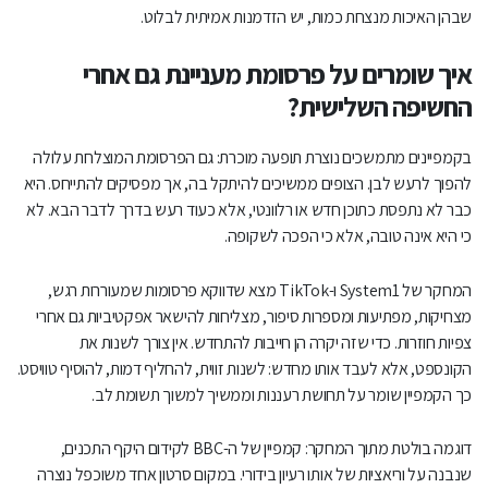
שבהן האיכות מנצחת כמות, יש הזדמנות אמיתית לבלוט.
איך שומרים על פרסומת מעניינת גם אחרי
החשיפה השלישית?
בקמפיינים מתמשכים נוצרת תופעה מוכרת: גם הפרסומת המוצלחת עלולה
להפוך לרעש לבן. הצופים ממשיכים להיתקל בה, אך מפסיקים להתייחס. היא
כבר לא נתפסת כתוכן חדש או רלוונטי, אלא כעוד רעש בדרך לדבר הבא. לא
כי היא אינה טובה, אלא כי הפכה לשקופה.
המחקר של System1 ו-TikTok מצא שדווקא פרסומות שמעוררות רגש,
מצחיקות, מפתיעות ומספרות סיפור, מצליחות להישאר אפקטיביות גם אחרי
צפיות חוזרות. כדי שזה יקרה הן חייבות להתחדש. אין צורך לשנות את
הקונספט, אלא לעבד אותו מחדש: לשנות זווית, להחליף דמות, להוסיף טוויסט.
כך הקמפיין שומר על תחושת רעננות וממשיך למשוך תשומת לב.
דוגמה בולטת מתוך המחקר: קמפיין של ה-BBC לקידום היקף התכנים,
שנבנה על וריאציות של אותו רעיון בידורי. במקום סרטון אחד משוכפל נוצרה