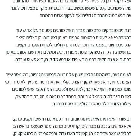
אצל הקהל. לכן כל שנייה של פרסומת צריכה לעבוד קשה יותר. מהנתונים
עולה שמותגים קטנים שמשתמשים בבידור ובמיתוג מוקדם מצליחים לסגור
את הפער מול מתחרים גדולים ואף לעקוף אותם בהמרות.
הנתונים מובהקים: פרסומות מבדרות של מותגים קטנים העלו את שיעור
ההמרה פי 3.5 לעומת פרסומות טכניות באותן קטגוריות. הן הצליחו לייצר
סנטימנט חיובי בעוצמה הדומה למותגים גדולים, למרות הפער בתקציב
ובחשיפה. זה קורה כשהפרסומת מעוררת רגש ומשלבת את שם המותג באופן
חכם. היא אינה תלויה בכמות חשיפות או במעמד קיים, היא פשוט עובדת.
לעומת זאת, כשהמותג הקטן נשען על תבניות פרסומיות גנריות, כמו מסר ישיר
והצעת מחיר, הוא נשאר שקוף. הצרכן אולי רואה את המודעה, אך לא מזהה מי
עומד מאחוריה. הוא לא יזכור, לא ירגיש ולא יגיב. הזמן הקצר שיש למותגים
קטנים חייב להיות מנוצל טוב יותר. במחקר כינו זאת מיתוג בתוך ההקשר,
שילוב הלוגו כחלק מהסצנה ולא כתוספת חיצונית.
הבשורה האמיתית היא שמיתוג טוב ובידור חכם אינם דורשים תקציב עתק,
אלא מחשבה. נכסים מבודלים, קריאייטיב מהנה ומסר שנשאר בראש הם
הכלים שמאפשרים למותג קטן להיראות גדול. ובפלטפורמות כמו טיקטוק,