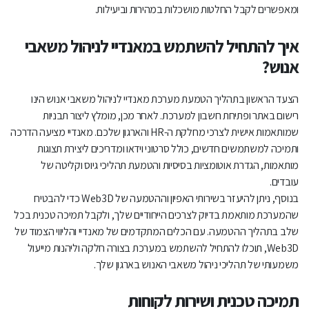
ומאפשרים לקבל החלטות מושכלות במהירות וביעילות.
איך להתחיל להשתמש במאנדיי לניהול משאבי
אנוש?
הצעד הראשון בתהליך הטמעת מערכת מאנדיי לניהול משאבי אנוש הינו
רישום באתר ופתיחת חשבון למערכת. לאחר מכן, מומלץ ליצור תבניות
שמותאמות אישית לצרכי מחלקת ה-HR והארגון שלכם. מאנדיי מציעה הדרכה
ותמיכה למשתמשים חדשים, כולל סרטוני וידאו ומדריכים ליצירת תצוגות
מותאמות, הגדרת אוטומציות בסיסיות והטמעת תהליכי גיוס וקליטה של
עובדים.
בנוסף, ניתן להיעזר בשירותי האפיון וההטמעה של Web3D כדי להבטיח
שהמערכת מותאמת בדיוק לצרכים הייחודיים שלך, ולקבל תמיכה טכנית בכל
שלב בתהליך ההטמעה. עם הכלים המתקדמים של מאנדיי והליווי הצמוד של
Web3D, תוכלו להתחיל להשתמש במערכת בצורה חלקה וליהנות מייעול
משמעותי של תהליכי ניהול משאבי האנוש בארגון שלך.
תמיכה טכנית ושירות לקוחות