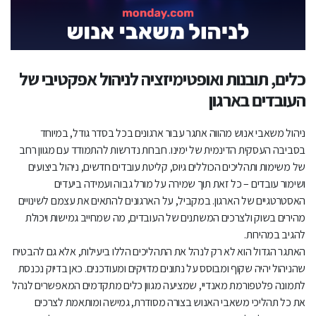
ניהול תהליך הערכת ביצועים בקלות
כלים מתקדמים לניהול משאבי אנוש: תצוגות, אוטומציה ולוחות
כלים, תובנות ואופטימיזציה לניהול אפקטיבי של
בקרה
העובדים בארגון
איך להתחיל להשתמש במאנדיי לניהול משאבי אנוש?
ניהול משאבי אנוש מהווה אתגר עבור ארגונים בכל בסדר גודל, במיוחד
תמיכה טכנית ושירות לקוחות
בסביבה העסקית הדינמית של ימינו. חברות נדרשות להתמודד עם מגוון רחב
של משימות ותהליכים הכוללים גיוס, קליטת עובדים חדשים, ניהול ביצועים
המלצות ליישום אפקטיבי
ושימור עובדים – כל זאת תוך שמירה על מורל גבוה ועמידה ביעדים
האסטרטגיים של הארגון. במקביל, על הארגונים להתאים את עצמם לשינויים
שירותי אפיון והטמעת מאנדיי ב-Web3D
מהירים בשוק ולצרכים המשתנים של העובדים, מה שמחייב גמישות ויכולת
להגיב במהירות.
להתנסות חינם במאנדיי ל-14 יום
האתגר הגדול הוא לא רק לנהל את התהליכים הללו ביעילות, אלא גם להבטיח
שהניהול יהיה שקוף ומבוסס על נתונים מדויקים ומעודכנים. כאן בדיוק נכנסת
לתמונה פלטפורמת מאנדיי, שמציעה מגוון כלים מתקדמים המאפשרים לנהל
את כל תהליכי משאבי האנוש בצורה מסודרת, גמישה ומותאמת לצרכים