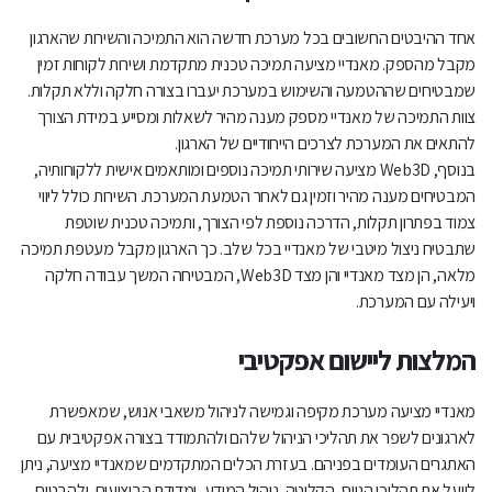
אחד ההיבטים החשובים בכל מערכת חדשה הוא התמיכה והשירות שהארגון
מקבל מהספק. מאנדיי מציעה תמיכה טכנית מתקדמת ושירות לקוחות זמין
שמבטיחים שההטמעה והשימוש במערכת יעברו בצורה חלקה וללא תקלות.
צוות התמיכה של מאנדיי מספק מענה מהיר לשאלות ומסייע במידת הצורך
להתאים את המערכת לצרכים הייחודיים של הארגון.
בנוסף, Web3D מציעה שירותי תמיכה נוספים ומותאמים אישית ללקוחותיה,
המבטיחים מענה מהיר וזמין גם לאחר הטמעת המערכת. השירות כולל ליווי
צמוד בפתרון תקלות, הדרכה נוספת לפי הצורך, ותמיכה טכנית שוטפת
שתבטיח ניצול מיטבי של מאנדיי בכל שלב. כך הארגון מקבל מעטפת תמיכה
מלאה, הן מצד מאנדיי והן מצד Web3D, המבטיחה המשך עבודה חלקה
ויעילה עם המערכת.
המלצות ליישום אפקטיבי
מאנדיי מציעה מערכת מקיפה וגמישה לניהול משאבי אנוש, שמאפשרת
לארגונים לשפר את תהליכי הניהול שלהם ולהתמודד בצורה אפקטיבית עם
האתגרים העומדים בפניהם. בעזרת הכלים המתקדמים שמאנדיי מציעה, ניתן
לייעל את תהליכי הגיוס, הקליטה, ניהול המידע, ומדידת הביצועים, ולהבטיח