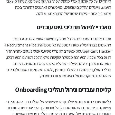
הייחודיים של כל ארגון. מאנדיי מספקת פתרונות שמפשטים את ניהול משאבי
האנוש, מייעלים תהליכים שוטפים, ומאפשרים לארגונים להתרכז במה
שחשוב באמת – פיתוח ושימור של ההון האנושי שלהם.
מאנדיי לניהול תהליכי גיוס עובדים
אחד האתגרים המרכזיים של כל מחלקת משאבי אנוש הוא גיוס עובדים
מתאימים בצורה יעילה. מאנדיי מספקת כלים כמו Recruitment Pipeline ו-
Applicant Tracker שמאפשרים למנהלי משאבי אנוש לעקוב אחרי תהליך
הגיוס בכל שלביו. המערכת מספקת שקיפות מלאה לכל הצוותים המעורבים,
ומאפשרת שיתוף פעולה יעיל בין מנהלי הגיוס למנהלים השונים. בעזרת
הכלים האלו, ניתן לתעד כל שלב בתהליך, לשמור על תיעוד מסודר ולהבטיח
שההחלטות מתקבלות על בסיס מידע עדכני ומדויק.
קליטת עובדים וניהול תהליכי Onboarding
קליטת עובדים חדשים היא שלב קריטי שמשפיע על הצלחתם בארגון. מאנדיי
מציעה תבניות מוכנות שמאפשרות לנהל את תהליך הקליטה בצורה מובנית
ומסודרת. האוטומציות של המערכת מפשטות תהליכים ידניים ומאפשרות