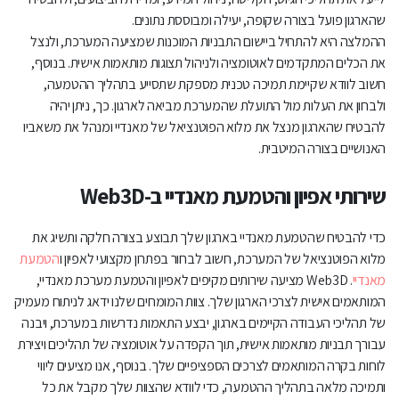
שהארגון פועל בצורה שקופה, יעילה ומבוססת נתונים.
ההמלצה היא להתחיל ביישום התבניות המוכנות שמציעה המערכת, ולנצל
את הכלים המתקדמים לאוטומציה ולניהול תצוגות מותאמות אישית. בנוסף,
חשוב לוודא שקיימת תמיכה טכנית מספקת שתסייע בתהליך ההטמעה,
ולבחון את העלות מול התועלת שהמערכת מביאה לארגון. כך, ניתן יהיה
להבטיח שהארגון מנצל את מלוא הפוטנציאל של מאנדיי ומנהל את משאביו
האנושיים בצורה המיטבית.
שירותי אפיון והטמעת מאנדיי ב-Web3D
כדי להבטיח שהטמעת מאנדיי בארגון שלך תבוצע בצורה חלקה ותשיג את
מלוא הפוטנציאל של המערכת, חשוב לבחור בפתרון מקצועי לאפיון ו
הטמעת
מאנדיי
. Web3D מציעה שירותים מקיפים לאפיון והטמעת מערכת מאנדיי,
המותאמים אישית לצרכי הארגון שלך. צוות המומחים שלנו ידאג לניתוח מעמיק
של תהליכי העבודה הקיימים בארגון, יבצע התאמות נדרשות במערכת, ויבנה
עבורך תבניות מותאמות אישית, תוך הקפדה על אוטומציה של תהליכים ויצירת
לוחות בקרה המותאמים לצרכים הספציפיים שלך. בנוסף, אנו מציעים ליווי
ותמיכה מלאה בתהליך ההטמעה, כדי לוודא שהצוות שלך מקבל את כל