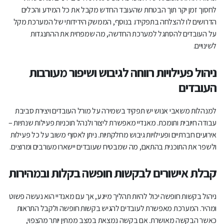
לחסוך זמן יקר תוך הבטחת שהעובד החדש מקבל את כל המידע והכלים
הדרושים לו להצלחה בתפקידו. בנוסף, הממשק הידידותי של המערכת מקל
על העובדים להסתגל למערכת החדשה, מה שמפחית את ההתנגדות
לשינויים.
ניהול פעילויות רווחה לגיבוש ושיפור מעורבות
העובדים
למנהלות משאבי אנוש יש תפקיד בשמירה על מורל העובדים ויצירת סביבת
עבודה חיובית ותומכת. מאנדיי מאפשרת ליצור ולנהל תוכניות פעילות שנתיות –
אירועים חברתיים ופעילויות גיבוש מחלקתיות. ניתן לאסוף משוב על כל פעילות
ולשפר את התוכנית בהתאם, מה שמבטיח שעובדים יישארו מעורבים ומרוצים.
קבלת אישורים לבקשות חופשה בקלות ובמהירות
ניהול בקשות חופשה יכול להיות תהליך מייגע, אך עם מאנדיי הוא נעשה פשוט
ומהיר. המערכת מאפשרת לעובדים להגיש בקשות חופשה ולקבל התראות
כאשר הבקשה מאושרת. אם בקשה נמצאת במצב ממתין יותר מהצפוי,