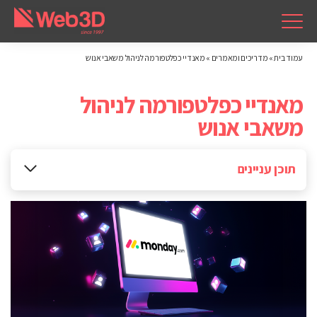
עמוד בית
»
מדריכים ומאמרים
»
מאנדיי כפלטפורמה לניהול משאבי אנוש
מאנדיי כפלטפורמה לניהול
משאבי אנוש
תוכן עניינים
כלים, תובנות ואופטימיזציה לניהול אפקטיבי של העובדים בארגון
מאנדיי לניהול תהליכי גיוס עובדים
קליטת עובדים וניהול תהליכי Onboarding
ניהול פעילויות רווחה לגיבוש ושיפור מעורבות העובדים
קבלת אישורים לבקשות חופשה בקלות ובמהירות