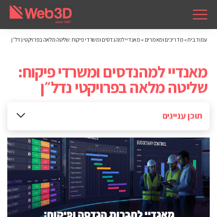
עמוד בית
»
מדריכים ומאמרים
»
מאנדיי למהנדסים ומשרדי פיקוח: שליטה מלאה בפרויקטי נדל״ן
מאנדיי למהנדסים ומשרדי פיקוח:
שליטה מלאה בפרויקטי נדל״ן
תוכן עניינים
עומס תפעולי ואחריות מצטברת במשרדי פיקוח
דיווח מהשטח כנקודת שליטה או כנקודת כשל
תרגום האיחוד לחיסכון זמן, שיפור תזרים והגדלת קיבולת
שאלות ותשובות של חברות הנדסה ופיקוח בתחום הנדל״ן
שמתלבטות על מאנדיי