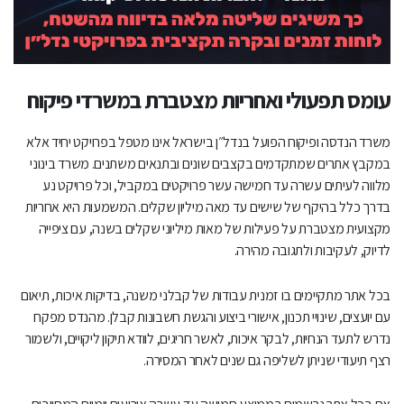
איך לנהל דיווחי פיקוח מהשטח בצורה מסודרת בלי אקסלים
וקבוצות וואטסאפ?
האם מערכת כמו monday מתאימה למשרד פיקוח קטן עם 5–8
עומס תפעולי ואחריות מצטברת במשרדי פיקוח
פרויקטים בלבד?
משרד הנדסה ופיקוח הפועל בנדל״ן בישראל אינו מטפל בפרויקט יחיד אלא
כמה זמן באמת מתבזבז על תיאום בין אקסלים ומערכות שונות?
במקבץ אתרים שמתקדמים בקצבים שונים ובתנאים משתנים. משרד בינוני
איך אפשר למדוד עיכובים חוזרים אצל קבלן משנה?
מלווה לעיתים עשרה עד חמישה עשר פרויקטים במקביל, וכל פרויקט נע
בדרך כלל בהיקף של שישים עד מאה מיליון שקלים. המשמעות היא אחריות
איך לקשר בין ליקויים, לוח זמנים וחשבונות קבלן?
מקצועית מצטברת על פעילות של מאות מיליוני שקלים בשנה, עם ציפייה
לדיוק, לעקיבות ולתגובה מהירה.
האם ניתן לנהל מספר אתרי בנייה במקביל ולקבל תמונת מצב
יומית אחת?
בכל אתר מתקיימים בו זמנית עבודות של קבלני משנה, בדיקות איכות, תיאום
עם יועצים, שינויי תכנון, אישורי ביצוע והגשת חשבונות קבלן. מהנדס מפקח
מה היתרון של מערכת אחת לעומת שלוש מערכות שונות?
נדרש לתעד הנחיות, לבקר איכות, לאשר חריגים, לוודא תיקון ליקויים, ולשמור
רצף תיעודי שניתן לשליפה גם שנים לאחר המסירה.
איך לשמור תיעוד משפטי מלא של הנחיות פיקוח?