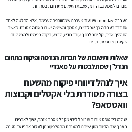
עוברים לעומס גבוה יותר, שכבת התיאום מתרחבת במהירות.
מעבר ל-monday אינו עוד מערכת שמתווספת לערימה, אלא החלטה לאחד
את דרך העבודה כך שכל דיווח, מסמך ומשימה יישבו באותה מסגרת. כאשר
התהליך אחיד, קל יותר לחנוך עובד חדש, לבצע בקרה פנימית ולהציג ליזם
שקיפות מבוססת נתונים.
שאלות ותשובות של חברות הנדסה ופיקוח בתחום
הנדל״ן שמתלבטות על מאנדיי
איך לנהל דיווחי פיקוח מהשטח
בצורה מסודרת בלי אקסלים וקבוצות
וואטסאפ?
יש להגדיר טופס מובנה שבו כל ליקוי מקבל מספר מזהה, שיוך לאחריות
ותאריך יעד. הדיווח מוזן ישירות למערכת מהטלפון וניתן לעקוב אחריו עד סגירה.