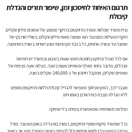
תרגום האיחוד לחיסכון זמן, שיפור תזרים והגדלת
קיבולת
נניח משרד שמלווה עשרה פרויקטים בהיקף ממוצע של שמונים מיליון שקלים.
היקף הפעילות המצטבר הוא שמונה מאות מיליון שקלים. בשולי רווח נקי של
שמונה עד עשרה אחוזים, כל בזבוז זמן שיטתי פוגע ישירות בשורה התחתונה.
אם לכל מנהל פרויקט נחסכות חמש שעות בשבוע ובמשרד יש חמישה
מנהלים, מדובר ביותר מאלף ומאתיים שעות בשנה. בעלות שעה פנימית של
מאתיים שקלים, מתקבל חיסכון של כ-240,000 שקלים בשנה.
מעבר לכך, הזמן שנחסך מאפשר להגדיל קיבולת וללוות פרויקטים נוספים
ללא הגדלת מצבת כוח האדם באותו יחס.
החלטה תשתיתית שמאפשרת צמיחה בלי שחיקה
ככל שמשרד פיקוח מוסיף פרויקטים, המורכבות גדלה באופן מצטבר. מודל
עבודה הנשען על גיליונות ותיקיות יכול להחזיק כאשר המשרד קטן, אך כאשר