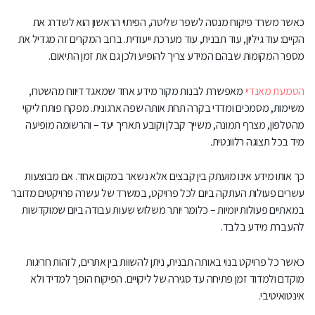
כאשר משרד פיקוח מנסה לשפר שליטה, הפיתוי הראשון הוא לשדרג את
הקיים: עוד גיליון, עוד תבנית, עוד מערכת ייעודית. ברוב המקרים זה מגדיל את
מספר המקומות שבהם המידע צריך להופיע ולכן גם את זמן התיאום.
הטמעת מאנדיי
מאפשרת לבנות מקור מידע אחד שמאגד דיווח מהשטח,
משימות, מסמכים ומדדי בקרה תחת אותה שפה ארגונית. מפקח פותח ליקוי
מהטלפון, מצרף תמונה, משייך קבלן וקובע תאריך יעד – והרשומה מופיעה
מיד בכל תצוגה רלוונטית.
כך אותו מידע אינו מועתק בין קבצים אלא נשאר במקום אחד. אם מבוצעות
עשרים פעולות העתקה ביום לכל פרויקט, במשרד של עשרה פרויקטים מדובר
במאתיים פעולות יומיות – כלומר יותר משלוש שעות עבודה ביום שמוקדשות
להעברת מידע בלבד.
כאשר כל פרויקט בנוי באותה תבנית, ניתן להשוות בין אתרים, לזהות חריגות
מוקדם ולמדוד זמן פתיחה עד סגירה של ליקויים. הפיקוח הופך למדיד ולא
אינטואיטיבי.