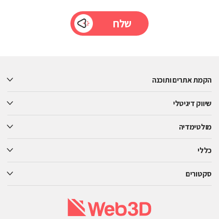
Please
leave
this
הקמת אתרים ותוכנה
field
empty.
שיווק דיגיטלי
מולטימדיה
כללי
סקטורים