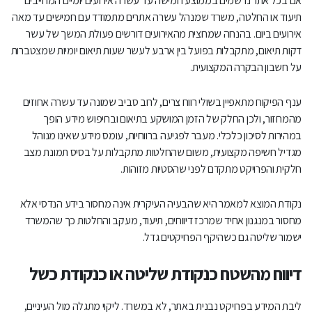
אם בכל אתר נרשמים בממוצע חמישה עד עשרה אירועים יומיים המחייבים
האם מעבר למערכת חדשה לא יכביד על הצוות בשטח?
תיעוד או החלטה, משרד שמנהל עשרה אתרים מתמודד עם חמישים עד מאה
אירועים ביום. בהנחה שמחצית מהאירועים דורשים פעולת המשך של עשר
איך לדעת אם ההשקעה במערכת תחזיר את עצמה?
דקות תיאום, מתקבלות בפועל בין ארבע לעשר שעות תיאום יומיות שמצטברות
על חשבון הבקרה המקצועית.
ענף הפיקוח מתאפיין בשולי רווח צרים, לרוב סביב שמונה עד עשרה אחוזים
מהמחזור, ולכן החלק של הזמן המושקע בתיאום ובחיפוש מידע הופך
במהירות לסיכון כלכלי. מעבר לפגיעה ברווחיות, עומס מידע שאינו מנוהל
מגדיל חשיפה מקצועית, משום שהחלטות מתקבלות על בסיס תמונת מצב
חלקית והפרויקט מתקדם לפני שהסטיות מזוהות.
נקודת המוצא למאמר היא שהבעיה העיקרית אינה מחסור בידע הנדסי אלא
מחסור במנגנון אחיד שמרכז דיווחים, תיעוד, מעקב והחלטות כך שהמשרד
ישמור שליטה גם כשהיקף הפרויקטים גדל.
דיווח מהשטח כנקודת שליטה או כנקודת כשל
ליבת המידע בפרויקט נבנית באתר, לא במשרד. ליקוי מתגלה מול העיניים,