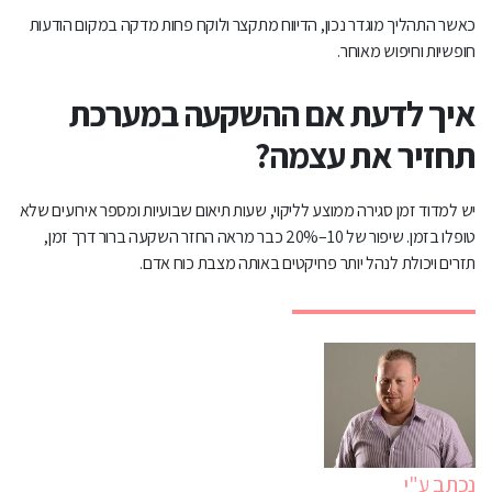
כאשר התהליך מוגדר נכון, הדיווח מתקצר ולוקח פחות מדקה במקום הודעות
חופשיות וחיפוש מאוחר.
איך לדעת אם ההשקעה במערכת
תחזיר את עצמה?
יש למדוד זמן סגירה ממוצע לליקוי, שעות תיאום שבועיות ומספר אירועים שלא
טופלו בזמן. שיפור של 10–20% כבר מראה החזר השקעה ברור דרך זמן,
תזרים ויכולת לנהל יותר פרויקטים באותה מצבת כוח אדם.
נכתב ע"י