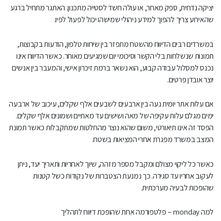
יציקה נדחית, ספק מאחר, או עולה חשד לסטייה מתכנון. האתגר מתחיל ברגע
שהאירוע צריך להפוך למידע ניהולי שמישהו יכול לפעול לפיו.
במשרדים רבים הדיווח מהשטח מתפזר בין שיחות טלפון, הודעות בקבוצות,
תמונות שנשלחות בלי הקשר וסיכומי יום שמגיעים מאוחר. כאשר הדיווח אינו
נכנס למסלול עבודה קבוע, הוא נשאר ברמת זיכרון אישי, והמעבר בין אנשים
יוצר אובדן פרטים.
אם עלות אתר יומית נעה בין ארבעים לשבעים אלף שקלים, עיכוב של ארבעה
ימים מגלם עלות עקיפה של מאה ושישים עד מאתיים ושמונים אלף שקלים.
הפסד זה אינו תיאורטי, משום שהוא נוצר מהחלטות שמתקבלות כאשר תמונת
המצב במשרד מפגרת אחרי המציאות בשטח.
כאשר כל ליקוי מצולם ומקבל מספר מזהה, שיוך לאחריות ותאריך יעד, ניתן
לעקוב אחריו עד סגירה. כך נמנעת הצטברות של נקודות כשל קטנות
שהופכות לבעיה מערכתית.
למה monday – פלטפורמה אחת שהופכת דיווח לתהליך