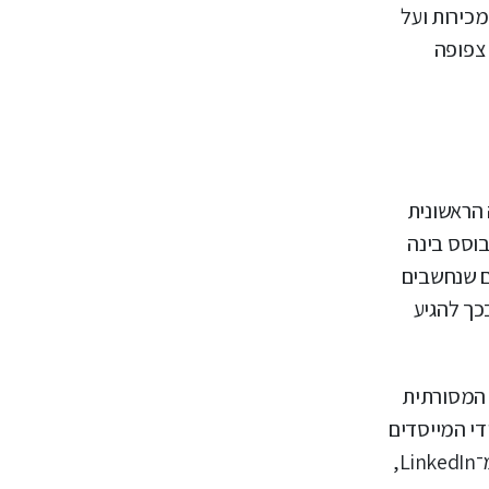
מכירות ועל
 צפופה
 הראשונית
בוסס בינה
ם שנחשבים
כך להגיע
שלב הזה נדרש תמהיל מאוזן של ערוצים. התוכן באתר צריך להיות מותאם הן לאופטימיזציה למנועי חיפוש (SEO) המסורתית
 על ידי המייסדים
או מנהלי החברה, יוצר אמון וממחיש שהמותג מונע על ידי אנשים ולא רק על ידי טכנולוגיה. דוגמאות לכך ניתן לראות בנתונים מ־LinkedIn,