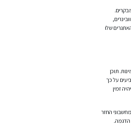
בקרים.
בינרים,
האתגרים שלו
ות. תוכן
ודי השוואת מחירים, ביקורות לקוחות ומחקרי מקרה, מסייע להכרעה. נתוני Gartner מצביעים על כך
יה זמין
חשבוני החזר
 הדגמה.