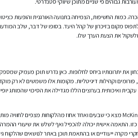
ורבות גבוהים פי שניים מתוכן שיווקי סטנדרטי.
כרה. כמות החשיפות, הצמיחה בתנועה האורגנית והופעות כציטו
חילה לתפוס מקום בזיכרון של קהל היעד. בסופו של דבר, שלב המודע
ולשקול את הצעת הערך שלו.
ון את יתרונותיו ביחס לחלופות. כאן נדרש תוכן מעמיק שמספק
, פורומים וקהילות דיגיטליות. מקומות אלו משמשים לא רק מוקד
עקבית ואיכותית בערוצים הללו מגדילה את הסיכוי שהמותג יופ
בנקודה זו הפרסונליזציה מקבלת חשיבות רבה. מחקר של McKinsey מצא כי שבעים ואחד אחוז מהלקוחות מצפים
זו. התאמה אישית יכולה להכפיל ואף לשלש את שיעורי ההמרה.
י מקרה ייעודיים או בהתאמת תוכן באתר לנושאים שהלקוח גילה