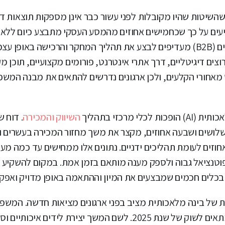
השיטות שהיו מקובלות לפני עשור כבר אינן מספקות תוצאות דו
הלים אחרת: מחקרים עדכניים של McKinsey מצביעים על כך שכחמישים אחוזים מהמסע העסקי מתבצע כי
אנשי מכירות, וכשבעים וחמישה אחוזים מרוכשי עסקים לעסקים (B2B) מעדיפים לבצע את תהליך המחקר והרכישה
ם דיגיטליים, דרך אתרי אינטרנט, פורומים מקצועיים, תוכן מק
חורי הקלעים, ולכן ארגונים נדרשים להתאים את מבנה המשפך
רכזי בתהליך
השיווק והמכירה
ר את איכות הלידים בכשלושים ושבעה אחוזים, מקצר את משך מחזור המכירה בעשרי
וזים לעומת תהליכים ידניים. נתונים אלו ממחישים עד כמה מע
 פוטנציאל גבוה ולספק מענה מותאם בזמן אמת. במקום להשקיע
ר בכלים חכמים שמבצעים את המיון וההתאמה באופן מדויק ואפקטי
ת של בינה מלאכותית מציב בפני ארגונים מציאות חדשה. המשפך
הקלאסי, שהתקיים כשרשרת ליניארית של שלבים, כבר אינו מתאים לשוק של שנת 2025. לשם המשך יצי