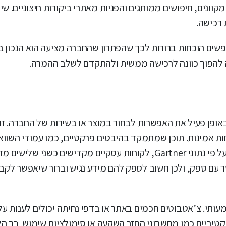
נים, חיפושים ממותגים והפניות מאתרי ביקורות חיצוניים. שילו
רכישה.
שים הוכחות ברורות לכך שהפתרון שהחברה מציעה הוא הנכון בי
ה להפוך כוונה לרכישה ממשית ולהתקדם לשלב ההמרה.
אופן פעיל את האפשרות לבחור במוצר או בשירות של החברה. זה
ת אמינות. תוכן שמתמקד בהיבטים פרקטיים, כמו עמודי השווא
ביקורות לקוחות, מחקרי מקרה ותיאורי שימוש, הופך לקריטי. על פי נתוני Gartner, לקוחות עסקיים מקדישים
ר עם ספק, ולכן חשוב לספק להם מידע נגיש וברור שיאפשר לק
 הזה באופן משמעותי. צ’אטבוטים חכמים באתר או בדפי נחיתה יכולים לענות
טיביים כמו מחשבוני החזר השקעה או סימולציות שימוש. כך ה