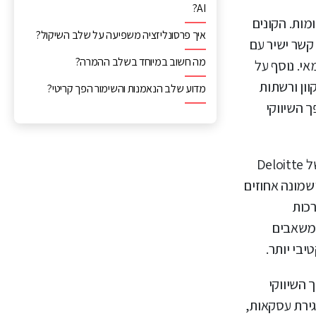
AI?
מות. הקונים
איך פרסונליזציה משפיעה על שלב השיקול?
ום ללא קשר ישיר עם
מה חשוב במיוחד בשלב ההמרה?
 באופן עצמאי. נוסף על
וון ורשתות
מדוע שלב הנאמנות והשימור הפך קריטי?
 השיווקי
. דוח של Deloitte
ם ושמונה אחוזים
רכות
 משאבים
בי יותר.
 השיווקי
רת לידים איכותיים וסגירת עסקאות,