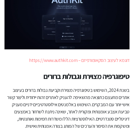
דוגמא לעיצוב הסקאומורפיזם – https://www.authkit.com
טיפוגרפיה מצוירת וגבולות ברורים
בשנת 2024, השימוש בטיפוגרפיה מצוירת וקביעת גבולות ברורים בעיצוב
אתרים מתעצם כתוצאה מהשאיפה להעניק לאתרים זהות ייחודית וליצור קשר
אישי יותר עם המבקרים. השימוש באלמנטים אילוסטרטיביים ידניים מעניק
טביעת אצבע אומנותית ומקורית לאתר, שאינה ניתנת לשחזור באמצעים
דיגיטליים סטנדרטיים. האילוסטרציות הללו משדרות חמימות ואותנטיות,
ומשקפות את הסיפור והערכים של המותג בצורה אמנותית ואישית.