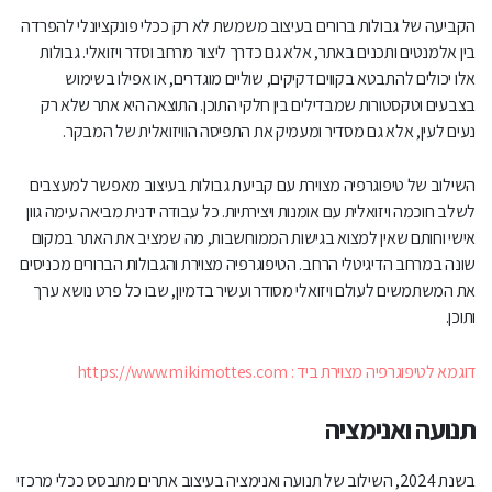
הקביעה של גבולות ברורים בעיצוב משמשת לא רק ככלי פונקציונלי להפרדה
בין אלמנטים ותכנים באתר, אלא גם כדרך ליצור מרחב וסדר ויזואלי. גבולות
אלו יכולים להתבטא בקווים דקיקים, שוליים מוגדרים, או אפילו בשימוש
בצבעים וטקסטורות שמבדילים בין חלקי התוכן. התוצאה היא אתר שלא רק
נעים לעין, אלא גם מסדיר ומעמיק את התפיסה הוויזואלית של המבקר.
השילוב של טיפוגרפיה מצוירת עם קביעת גבולות בעיצוב מאפשר למעצבים
לשלב חוכמה ויזואלית עם אומנות ויצירתיות. כל עבודה ידנית מביאה עימה גוון
אישי וחותם שאין למצוא בגישות הממוחשבות, מה שמציב את האתר במקום
שונה במרחב הדיגיטלי הרחב. הטיפוגרפיה מצוירת והגבולות הברורים מכניסים
את המשתמשים לעולם ויזואלי מסודר ועשיר בדמיון, שבו כל פרט נושא ערך
ותוכן.
דוגמא לטיפוגרפיה מצוירת ביד : https://www.mikimottes.com
תנועה ואנימציה
בשנת 2024, השילוב של תנועה ואנימציה בעיצוב אתרים מתבסס ככלי מרכזי