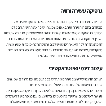
גרפיקה עשירה ורוויה
אתרים עם עיצוב גרפי מוקפד ומרהיב נמצאו ככאלה שזמן השהייה של
מבקרים בהם היה ארוך יותר באופן משמעותי ושיפר את תחושותיהם כלפי
המותג. הגרפיקה העשירה יוצרת קשר רגשי עם המשתמשים, מגבירה את רמת
העניין ומחזקת את ההזדהות עם האתר והמוצרים או השירותים המוצעים בו.
דוגמה נהדרת לכך היא אתרים שמשלבים גרפיקה תלת-מימדית או אנימציות
מתקדמות, שבהם משתמשים מדווחים על חוויה מעשירה ומעוררת השראה
שמשפיעה גם על התפיסה והמיצוב בעיני הגולשים.
עיצוב דינמי ואינטראקטיבי
העולם הדינמי של עיצוב אתרים מתחדש בכל רגע נתון עם טרנדים שמשנים
את דרך תפיסתנו של המרחב הדיגיטלי. טיפוגרפיה קינטית
ומיקרו-אינטראקציות הן בין החידושים הבולטים בעידן החדש, המעניקים חיות
ותנועה לאלמנטים שהיו עד כה סטטיים ובלתי נעים. עם כניסתם של הטרנדים
הללו, טקסטים לא רק מספרים סיפור אלא גם זזים ומעניקים חוויה ויזואלית