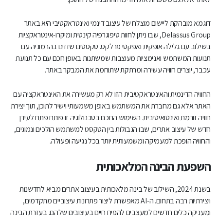
דוגמא מובהקת ליישום מוצלח של עיצוב דינמי ואינטראקטיבי היא באתר
Delassus Group, שבו ניתן לחוות טיפוגרפיה קינטית ומיקרו-אינטראקציות
בשילוב עם גלילה אופקית ואפקטי פרלקס. טקסטים שזזים בהרמוניה עם
תנועות המשתמש ואנימציות מעוצבות שמשתנות באופן חכם עם כל תנועת
עכבר, יוצרים חוויה עשירה ומרתקת שתוחמת את המבקר באתר.
החוויה הדינמית והאינטראקטיבית הזו לא רק מעשירה את האינטראקציה עם
האתר אלא גם מחברת את המשתמש באופן משמעותי וישיר לתוכן, תוך יצירת
חוויה זורמת ואינטואיטיבית. השימוש החכם בטכנולוגיה זו פותח פתח לעידן
חדש של עיצוב אתרים, שבו הגבולות בין הטקסט למשתמש הולכים ונמוגים,
והחוויה הופכת למעמיקה ומשמעותית יותר בכל נגיעה ופעולה.
השפעת הבינה המלאכותית
בשנת 2024, השילוב של בינה מלאכותית בעיצוב אתרים מביא לחדשנות
ויצירתיות רבה בתחום. ה-AI מאפשרת ליצור פתרונות עיצוביים מתקדמים,
ומעניקה כלים חדשים למעצבים להפיח חיים בעיצובים שלהם. בעזרת הבינה