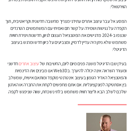
הווירטואלי.
המסע אל עבר עיצוב אתרים עתידני מצריך מחשבה חדשנית וקריאטיבית, תוך
הקפדה על נגישות ושמירה על קשר חם ואמיתי עם המשתמשים. הטרנדים
שנצפו ב-2024 מדגישים את הפוטנציאל העצום לגיוון, חדשנות ויצירת חוויות
משתמש שלא ניתן היה עדיין לדמיין, ומצביעים על כיוון חדש ומרגש בעיצוב
הדיגיטלי.
בעידן שבו הדיגיטל משנה פנים מיום ליום, החשיבות של
עיצוב אתרים
חדשני
ומעורר השראה אינה יכולה להיערך. בWeb3D אנו מבינים את הדינמיות
והפוטנציאל האדיר הטמון בעיצוב אינטרנטי מוקפד ומותאם אישית, שמשלב
בין אסתטיקה לפונקציונליות. אם אתם מחפשים לקחת את החברה או הארגון
שלכם לשלב הבא וליצור חווית משתמש בלתי נשכחת, שווה שניפגש לקפה.