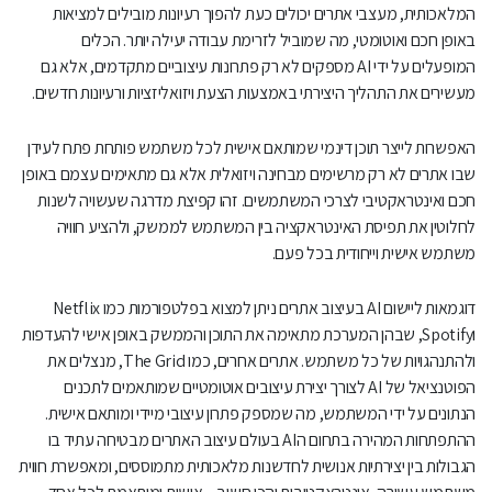
המלאכותית, מעצבי אתרים יכולים כעת להפוך רעיונות מובילים למציאות
באופן חכם ואוטומטי, מה שמוביל לזרימת עבודה יעילה יותר. הכלים
המופעלים על ידי AI מספקים לא רק פתרונות עיצוביים מתקדמים, אלא גם
מעשירים את התהליך היצירתי באמצעות הצעת ויזואליזציות ורעיונות חדשים.
האפשרות לייצר תוכן דינמי שמותאם אישית לכל משתמש פותחת פתח לעידן
שבו אתרים לא רק מרשימים מבחינה ויזואלית אלא גם מתאימים עצמם באופן
חכם ואינטראקטיבי לצרכי המשתמשים. זהו קפיצת מדרגה שעשויה לשנות
לחלוטין את תפיסת האינטראקציה בין המשתמש לממשק, ולהציע חוויה
משתמש אישית וייחודית בכל פעם.
דוגמאות ליישום AI בעיצוב אתרים ניתן למצוא בפלטפורמות כמו Netflix
וSpotify, שבהן המערכת מתאימה את התוכן והממשק באופן אישי להעדפות
ולהתנהגויות של כל משתמש. אתרים אחרים, כמו The Grid, מנצלים את
הפוטנציאל של AI לצורך יצירת עיצובים אוטומטיים שמותאמים לתכנים
הנתונים על ידי המשתמש, מה שמספק פתרון עיצובי מיידי ומותאם אישית.
ההתפתחות המהירה בתחום הAI בעולם עיצוב האתרים מבטיחה עתיד בו
הגבולות בין יצירתיות אנושית לחדשנות מלאכותית מתמוססים, ומאפשרת חווית