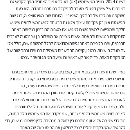
בשנת 2024, חוויית המשתמש (UX) בעולם עיצוב האתרים הפך לקריטי גם
במונחים של שיווק דיגיטלי. מעבר לתפקידה כתוספת נחמדה, היא כעת
משקפת את ליבו של התהליך העיצובי – התחום שבו האינטואיציה, הנגישות
והפשטות אינן רק עקרונות עיצוב אלא גם הבטחה למשתמש לחוויית שימוש
חלקה שמסייעת למשתמשים לממש את מטרותיהם בזמן הגלישה באתר.
התמקדות בנגישות והתאמה אישית מציינת את השילוב בין טכנולוגיה לערכים
חברתיים, שבו כל פינה באתר נגישה ומותאמת לכלל המשתמשים, כולל אלו
עם מגבלות שונות. כמו כן, קיימת התחשבות מעמיקה ברגשות ובתחושות של
המבקרים באתר, כדי ליצור קשר אישי ורגשי עם המותג והאתר עצמו.
בעידן של חדשנות בעיצוב אתרים, מעצבים עושים שימוש בפלטת צבעים
חדשנית שמזמינה את המשתמשים לחוויה צבעונית ואינטרקטיבית. האתרים
מכילים פרטים ויזואליים נקיים ואלמנטים גרפיים שמוסיפים עומק, מה
שמאפשר למשתמשים לקלוט בקלות את התוכן והמסרים שהאתר מנסה
להעביר. החדשנות מתבטאת גם בשילוב של אנימציות חכמות ואלמנטים
תלת-מימדיים שמעניקים לאתר תחושה של תנועה וחיות. כל אלו תורמים
ליצירת חוויית משתמש בלתי נשכחת, שממקדת את המשתמש בלב החוויה,
תוך כדי שמירה על איזון מתוחכם בין ויזואלית מרהיבה לבין פשטות ונגישות, כדי
להבטיח שהמבקרים יכולים לנצל לחלוטין את הפוטנציאל של האתר.