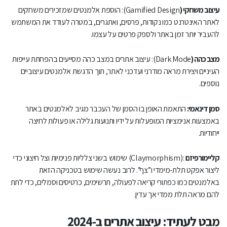
עיצוב משחקי (
Gamified Design): הוספת אלמנטים שמזכירים משחקים
לאתר האינטרנט כמו נקודות, פרסים, ואתגרים, במטרה לעודד את המשתמש
להעביר יותר זמן באתר ולספק פרטים על עצמו.
מצב כהה (
Dark Mode): עיצוב אתרים במצב כהה מסייעים בהפחתת עייפות
העיניים ויצירת מראה מודרני ועדכני לאתר, תוך הדגשת אלמנטים עיצוביים
נוספים.
סמן דינאמי:
התאמת האופן בו הסמן של העכבר מגיב לאלמנטים באתר
באמצעות אנימציות המופעלות על ידיו ותנועות גלילה או פעולות לחיצה
ייחודיות.
קליימורפיזם
:(Claymorphism) שימוש בשני צלליות פנימיות וצל חיצוני כדי
ליצור אפקט תלת-מימדי ו”צף”. לרוב נעשה שימוש בטכניקה הזאת
באלמנטים כמו כפתורי קריאה לפעולה, תרשימים, כרטיסים וסמלים, כדי לתת
להם מראה תלת ממדי אך עדין.
מבט לעתיד: עיצוב אתרים ב-2024