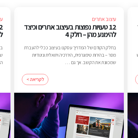
עיצוב אתרים
עי
12 טעויות נפוצות בעיצוב אתרים וכיצד
להימנע מהן – חלק 4
לה
בחלק הקודם של המדריך עסקנו בעיצוב ככלי להעברת
בח
מסר – בהירות טיפוגרפית, היררכיה ויזואלית וניגודיות
שפ
שמכוונת את הקשב. אך גם …
הת
לקריאה >