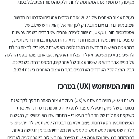
מקיפה, המזמינה את המשתמש להיות חלק מהסיפור המתגלגל בפניו.
בעולם עיצוב האתרים של 2024 אנחנו מזהים אתגרים והזדמנויות חדשות.
עיצוב אתרים היום אינו מוגבל רק לפן הוויזואלי; הוא דורש שילוב של
אסטרטגיות תוכן, UX/UI, ונגישות ליצירת אתרים שמדברים בשפה עכשווית
ומעניקים חוויות עשירות ומעוררות השראה. ההתמקדות בחוויית המשתמש,
ההתאמה האישית והחדשנות הטכנולוגית מאפשרת לעיצובים לחצות גבולות
ולהשפיע באופן משמעותי על ההצלחה העסקית. אם אתם עומד בפני החלטה
על בניית אתר חדש או שיפור עיצוב של אתר קיים, המאמר הזה בשבילכם.
קבלו הצצה לכל הטרנדים העדכניים בתחום עיצוב האתרים בשנת 2024.
חווית המשתמש (
UX
) במרכז
בשנת 2024, חוויית המשתמש (UX) בעולם עיצוב האתרים הפך לקריטי גם
במונחים של שיווק דיגיטלי. מעבר לתפקידה כתוספת נחמדה, היא כעת
משקפת את ליבו של התהליך העיצובי – התחום שבו האינטואיציה, הנגישות
והפשטות אינן רק עקרונות עיצוב אלא גם הבטחה למשתמש לחוויית שימוש
חלקה שמסייעת למשתמשים לממש את מטרותיהם בזמן הגלישה באתר.
התמקדות בנגישות והתאמה אישית מציינת את השילוב בין טכנולוגיה לערכים