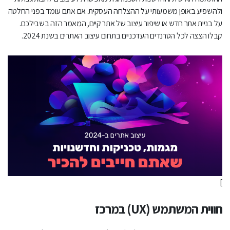
חווית המשתמש (UX) במרכז
ולהשפיע באופן משמעותי על ההצלחה העסקית. אם אתם עומד בפני החלטה
על בניית אתר חדש או שיפור עיצוב של אתר קיים, המאמר הזה בשבילכם.
גרפיקה עשירה ורוויה
קבלו הצצה לכל הטרנדים העדכניים בתחום עיצוב האתרים בשנת 2024.
עיצוב דינמי ואינטראקטיבי
השפעת הבינה המלאכותית
חזרה אל הסקאומורפיזם (Skeuomorph)
טיפוגרפיה מצוירת וגבולות ברורים
תנועה ואנימציה
טרנדים בולטים נוספים
]
מבט לעתיד: עיצוב אתרים ב-2024
חווית המשתמש (
UX
) במרכז