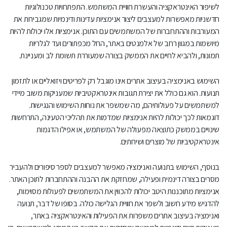
לשיפור האינטראקציה והעשרת חוויית המשתמש. התפתחויות טכנולוגיות
חדשניות מאפשרות למעצבים ליצור אנימציות עדינות ודינמיות שמגבירות את
המעורבות וההתחברות של המשתמשים עם התוכן. אנימציות אלו יכולות להיות
מיושמות במגוון רחב של אלמנטים באתר, החל מכפתורים ועד לגלריות
תמונות, ולהביא לחיים את הממשק בצורה שמעוררת תשומת לב ומעניינת.
השימוש באנימציה בעיצוב אתרים אינו מוגבל רק לפריטים ויזואליים או לתזמון
תנועות. הוא גם כולל את יצירת תגובות אינטראקטיביות שמעניקות משוב מיידי
למשתמשים על פעולותיהם, מה שמשפר את נוחות השימוש והנגישות.
דוגמאות לכך יכולות להיות אנימציות שמדמות את תהליכי הטעינה, התרחשות
שינויים בממשק כתוצאה מפעולה של המשתמש, או אפילו הדגמות
אינטראקטיביות של מוצרים ושירותים.
בנוסף, השימוש בתנועה ואנימציה מאפשר למעצבים לספר סיפורים ולהעביר
מסרים בצורה דינמית ופעילה, שמחזקת את ההבנה וההתחברות לתוכן האתר.
אנימציות מתוכננות היטב יכולות להכווין את המשתמשים לפעולות מסוימות,
להדגיש מידע חשוב ולשפר את חוויית הגלישה כולה. בסופו של דבר, תנועה
ואנימציה בעיצוב אתרים משפרות את הפעילות והאינטראקציה באתר,