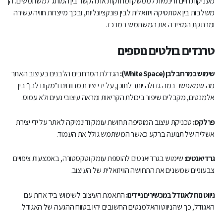
מעניקות חיים ודינמיות לממשק ומחזקות את הקשר בין המותג למשתמשים. הן
משלבות בין אסתטיקה ויזואלית לבין פונקציונליות, ובכך מייצרות חוויה עשירה
ומרתקת המציבה את המשתמש במרכז.
טרנדים בולטים נוספים
שימוש במרחב לבן (
White Space
):
הגדלת המרחבים הלבנים בעיצוב האתר
מה שמאפשר במה גדולה יותר לתוכן, על ידי יצירת מרווחים ו”מקום לבן” בין
אלמנטים, מקבלים שיפור ביכולת הקריאות ומראה עיצובי נעים ולא עמוס.
פרלקס:
טכניקת עיצוב המוסיפה תחושת עומק ודינמיקה לאתר על ידי יצירת
אשליה של תנועה ברקע כאשר המשתמש גולל את העמוד.
גרדיאנטים:
שימוש בגרדיאנטים להוספת עומק וטקסטורה, באמצעות ציפויים
צבעוניים שמשנים את התחושה הוויזואלית של העיצוב.
ניווט נוח לאגודל במכשירים ניידים:
התאמת העיצוב לשימוש ביד אחת עם
האגודל, כך שהניווט והאלמנטים החשובים יהיו בטווח ההגעה של האגודל.