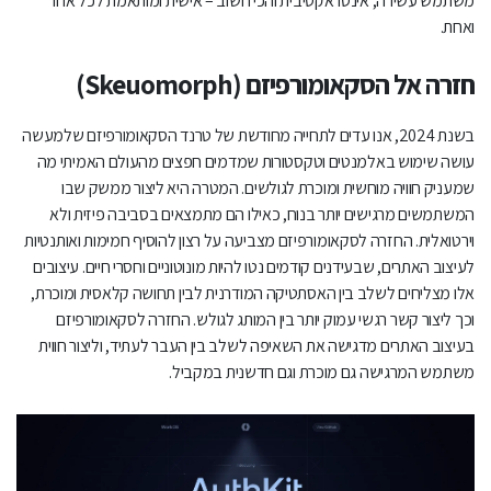
משתמש עשירה, אינטראקטיבית והכי חשוב – אישית ומותאמת לכל אחד
ואחת.
חזרה אל הסקאומורפיזם
(Skeuomorph)
בשנת 2024, אנו עדים לתחייה מחודשת של טרנד הסקאומורפיזם שלמעשה
עושה שימוש באלמנטים וטקסטורות שמדמים חפצים מהעולם האמיתי מה
שמעניק חוויה מוחשית ומוכרת לגולשים. המטרה היא ליצור ממשק שבו
המשתמשים מרגישים יותר בנוח, כאילו הם מתמצאים בסביבה פיזית ולא
וירטואלית. החזרה לסקאומורפיזם מצביעה על רצון להוסיף חמימות ואותנטיות
לעיצוב האתרים, שבעידנים קודמים נטו להיות מונוטוניים וחסרי חיים. עיצובים
אלו מצליחים לשלב בין האסתטיקה המודרנית לבין תחושה קלאסית ומוכרת,
וכך ליצור קשר רגשי עמוק יותר בין המותג לגולש. החזרה לסקאומורפיזם
בעיצוב האתרים מדגישה את השאיפה לשלב בין העבר לעתיד, וליצור חווית
משתמש המרגישה גם מוכרת וגם חדשנית במקביל.