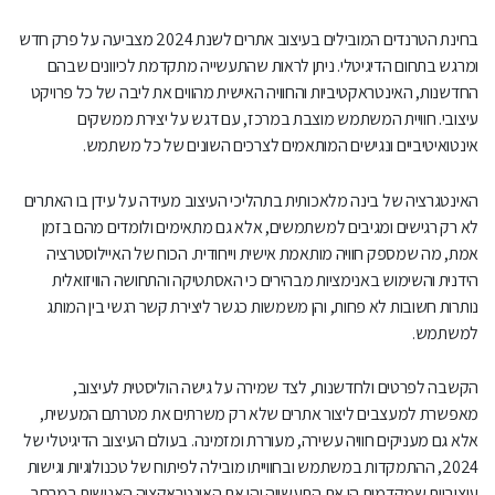
בחינת הטרנדים המובילים בעיצוב אתרים לשנת 2024 מצביעה על פרק חדש
ומרגש בתחום הדיגיטלי. ניתן לראות שהתעשייה מתקדמת לכיוונים שבהם
החדשנות, האינטראקטיביות והחוויה האישית מהווים את ליבה של כל פרויקט
עיצובי. חוויית המשתמש מוצבת במרכז, עם דגש על יצירת ממשקים
אינטואיטיביים ונגישים המותאמים לצרכים השונים של כל משתמש.
האינטגרציה של בינה מלאכותית בתהליכי העיצוב מעידה על עידן בו האתרים
לא רק רגישים ומגיבים למשתמשים, אלא גם מתאימים ולומדים מהם בזמן
אמת, מה שמספק חוויה מותאמת אישית וייחודית. הכוח של האיילוסטרציה
הידנית והשימוש באנימציות מבהירים כי האסתטיקה והתחושה הוויזואלית
נותרות חשובות לא פחות, והן משמשות כגשר ליצירת קשר רגשי בין המותג
למשתמש.
הקשבה לפרטים ולחדשנות, לצד שמירה על גישה הוליסטית לעיצוב,
מאפשרת למעצבים ליצור אתרים שלא רק משרתים את מטרתם המעשית,
אלא גם מעניקים חוויה עשירה, מעוררת ומזמינה. בעולם העיצוב הדיגיטלי של
2024, ההתמקדות במשתמש ובחווייתו מובילה לפיתוח של טכנולוגיות וגישות
עיצוביות שמקדמות הן את התעשייה והן את האינטראקציה האנושית במרחב