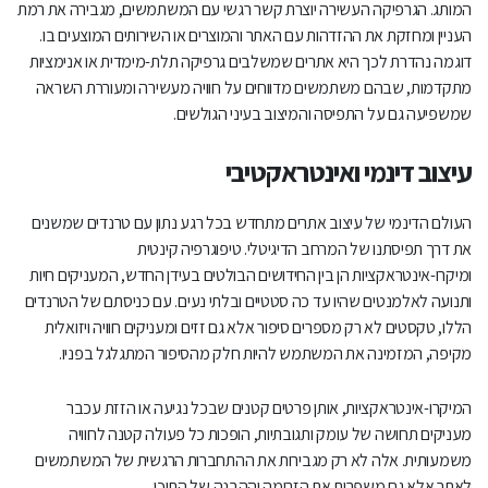
המותג. הגרפיקה העשירה יוצרת קשר רגשי עם המשתמשים, מגבירה את רמת
העניין ומחזקת את ההזדהות עם האתר והמוצרים או השירותים המוצעים בו.
דוגמה נהדרת לכך היא אתרים שמשלבים גרפיקה תלת-מימדית או אנימציות
מתקדמות, שבהם משתמשים מדווחים על חוויה מעשירה ומעוררת השראה
שמשפיעה גם על התפיסה והמיצוב בעיני הגולשים.
עיצוב דינמי ואינטראקטיבי
העולם הדינמי של עיצוב אתרים מתחדש בכל רגע נתון עם טרנדים שמשנים
את דרך תפיסתנו של המרחב הדיגיטלי. טיפוגרפיה קינטית
ומיקרו-אינטראקציות הן בין החידושים הבולטים בעידן החדש, המעניקים חיות
ותנועה לאלמנטים שהיו עד כה סטטיים ובלתי נעים. עם כניסתם של הטרנדים
הללו, טקסטים לא רק מספרים סיפור אלא גם זזים ומעניקים חוויה ויזואלית
מקיפה, המזמינה את המשתמש להיות חלק מהסיפור המתגלגל בפניו.
המיקרו-אינטראקציות, אותן פרטים קטנים שבכל נגיעה או הזזת עכבר
מעניקים תחושה של עומק ותגובתיות, הופכות כל פעולה קטנה לחוויה
משמעותית. אלה לא רק מגבירות את ההתחברות הרגשית של המשתמשים
לאתר אלא גם משפרות את הזרימה וההבנה של התוכן.