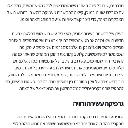
חברתיים, שבו כל פינה באתר נגישה ומותאמת לכלל המשתמשים, כולל אלו
עם מגבלות שונות. כמו כן, קיימת התחשבות מעמיקה ברגשות ובתחושות של
המבקרים באתר, כדי ליצור קשר אישי ורגשי עם המותג והאתר עצמו.
בעידן של חדשנות בעיצוב אתרים, מעצבים עושים שימוש בפלטת צבעים
חדשנית שמזמינה את המשתמשים לחוויה צבעונית ואינטרקטיבית. האתרים
מכילים פרטים ויזואליים נקיים ואלמנטים גרפיים שמוסיפים עומק, מה
שמאפשר למשתמשים לקלוט בקלות את התוכן והמסרים שהאתר מנסה
להעביר. החדשנות מתבטאת גם בשילוב של אנימציות חכמות ואלמנטים
תלת-מימדיים שמעניקים לאתר תחושה של תנועה וחיות. כל אלו תורמים
ליצירת חוויית משתמש בלתי נשכחת, שממקדת את המשתמש בלב החוויה,
תוך כדי שמירה על איזון מתוחכם בין ויזואלית מרהיבה לבין פשטות ונגישות, כדי
להבטיח שהמבקרים יכולים לנצל לחלוטין את הפוטנציאל של האתר.
גרפיקה עשירה ורוויה
אתרים עם עיצוב גרפי מוקפד ומרהיב נמצאו ככאלה שזמן השהייה של
מבקרים בהם היה ארוך יותר באופן משמעותי ושיפר את תחושותיהם כלפי