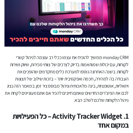
שקרה ומתי
למה זה חשוב?
שילוב בינה מלאכותית – תובנות, סיכומים ומיילים בלחיצה אחת
איך מחברים את הכל יחד?
monday CRM ממשיך להוכיח את עצמו ככלי רב עוצמה לניהול קשרי
השקעה במערכת הניהול – שדרוג אמיתי לכל הצוות
לקוחות, עם יכולות שמותאמות בדיוק לצרכים של צוותי מכירות, שיווק ושירות
איך Web3D יכולה לעזור לכם למקסם את העבודה עם monday
לקוחות. בשנה האחרונה נוספו למערכת כלים מתקדמים שהופכים את
העבודה בה למהירה, חכמה ואפקטיבית יותר – בזכות שילוב של תצוגות
CRM?
ויזואליות, אוטומציות, בינה מלאכותית וניהול מבוסס ציר זמן. במאמר הזה נציג
אנחנו מלווים את לקוחותינו בשלושה שלבים:
לכם את הפיצ’רים החדשים שאתם חייבים להכיר אם אתם מעוניינים לקחת את
ניהול הלקוחות שלכם לשלב הבא.
1. Activity Tracker Widget – כל הפעילויות
במקום אחד