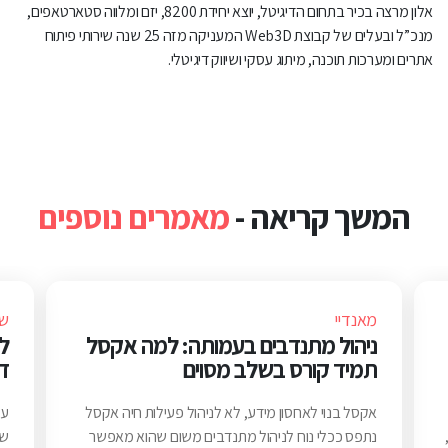
אלון מרצה בכיר בתחום הדיגיטל, יוצא יחידת 8200, יזם ומלווה סטארטאפים,
מנכ”ל ובעלים של קבוצת Web3D המעניקה מזה 25 שנה שירותי פיתוח
אתרים ומערכות תוכנה, מיתוג עסקי ושיווק דיגיטלי.
המשך קריאה -
מאמרים נוספים
מאנדיי
שי
ניהול מתנדבים בעמותה: למה אקסל
ל
תמיד קורס בשלב מסוים
די
אקסל בנוי לאחסון מידע, לא לניהול פעילות חיה אקסל
עמ
נתפס ככלי נוח לניהול מתנדבים משום שהוא מאפשר
שמ