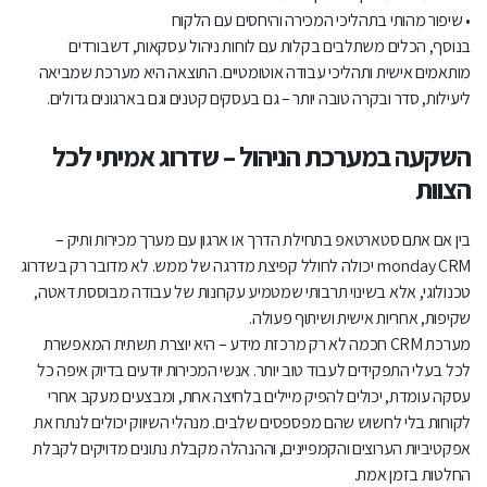
• שיפור מהותי בתהליכי המכירה והיחסים עם הלקוח
בנוסף, הכלים משתלבים בקלות עם לוחות ניהול עסקאות, דשבורדים
מותאמים אישית ותהליכי עבודה אוטומטיים. התוצאה היא מערכת שמביאה
ליעילות, סדר ובקרה טובה יותר – גם בעסקים קטנים וגם בארגונים גדולים.
השקעה במערכת הניהול – שדרוג אמיתי לכל
הצוות
בין אם אתם סטארטאפ בתחילת הדרך או ארגון עם מערך מכירות ותיק –
monday CRM יכולה לחולל קפיצת מדרגה של ממש. לא מדובר רק בשדרוג
טכנולוגי, אלא בשינוי תרבותי שמטמיע עקרונות של עבודה מבוססת דאטה,
שקיפות, אחריות אישית ושיתוף פעולה.
מערכת CRM חכמה לא רק מרכזת מידע – היא יוצרת תשתית המאפשרת
לכל בעלי התפקידים לעבוד טוב יותר. אנשי המכירות יודעים בדיוק איפה כל
עסקה עומדת, יכולים להפיק מיילים בלחיצה אחת, ומבצעים מעקב אחרי
לקוחות בלי לחשוש שהם מפספסים שלבים. מנהלי השיווק יכולים לנתח את
אפקטיביות הערוצים והקמפיינים, וההנהלה מקבלת נתונים מדויקים לקבלת
החלטות בזמן אמת.