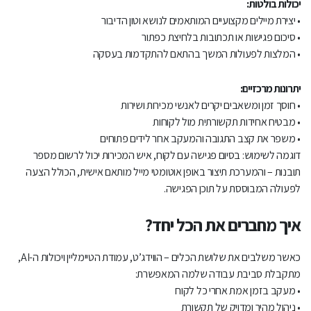
יכולות בולטות:
• יצירת מיילים מקצועיים המותאמים לנושא וטון הדיבור
• סיכום פגישות או תכתובות בלחיצת כפתור
• המלצות לפעולות המשך בהתאם להתקדמות בעסקה
יתרונות מרכזיים:
• חוסך זמן ומשאבים יקרים לאנשי מכירות ושירות
• מבטיח אחידות תקשורתית מול לקוחות
• משפר את קצב התגובה והמעקב אחר לידים פתוחים
דוגמה לשימוש: בסיום פגישה עם לקוח, איש המכירות יכול לרשום מספר
תובנות – והמערכת תיצור באופן אוטומטי מייל מותאם אישית, הכולל הצעה
לפעולה המבוססת על תוכן הפגישה.
איך מחברים את הכל יחד?
כאשר משלבים את שלושת הכלים – הווידג’ט, עמודת הטיימליין ויכולות ה-AI,
מתקבלת סביבת עבודה שלמה המאפשרת:
• מעקב בזמן אמת אחרי כל לקוח
• ניהול מהיר ומדויק של תקשורת