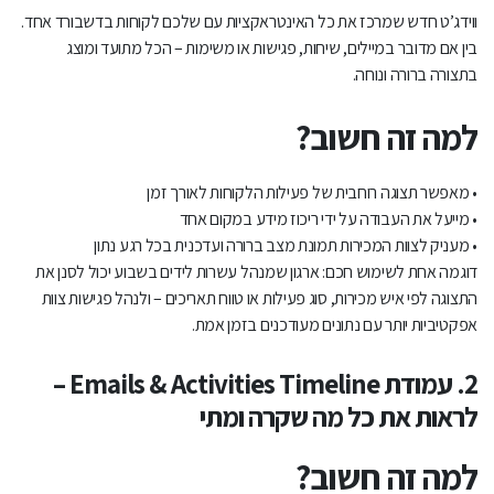
ווידג’ט חדש שמרכז את כל האינטראקציות עם שלכם לקוחות בדשבורד אחד.
בין אם מדובר במיילים, שיחות, פגישות או משימות – הכל מתועד ומוצג
בתצורה ברורה ונוחה.
למה זה חשוב?
• מאפשר תצוגה רוחבית של פעילות הלקוחות לאורך זמן
• מייעל את העבודה על ידי ריכוז מידע במקום אחד
• מעניק לצוות המכירות תמונת מצב ברורה ועדכנית בכל רגע נתון
דוגמה אחת לשימוש חכם: ארגון שמנהל עשרות לידים בשבוע יכול לסנן את
התצוגה לפי איש מכירות, סוג פעילות או טווח תאריכים – ולנהל פגישות צוות
אפקטיביות יותר עם נתונים מעודכנים בזמן אמת.
2. עמודת Emails & Activities Timeline –
לראות את כל מה שקרה ומתי
למה זה חשוב?