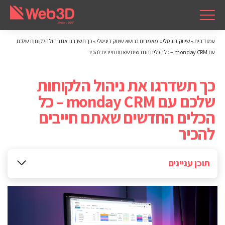
עמוד בית
»
שיווק דיגיטלי
»
מאמרים בנושא שיווק דיגיטלי
»
כך תשדרגו את ניהול הלקוחות שלכם
עם monday CRM – כל הכלים החדשים שאתם חייבים להכיר
כך תשדרגו את ניהול הלקוחות
שלכם עם monday CRM – כל
הכלים החדשים שאתם חייבים
להכיר
תוכן עניינים
1. Activity Tracker Widget – כל הפעילויות במקום אחד
למה זה חשוב?
2. עמודת Emails & Activities Timeline – לראות את כל מה