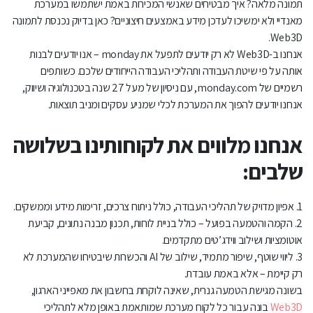
תמונה מלאה? איך מבטיחים שאנשי המכירות באמת ישתמשו במערכת
מאנדיי ולא ימשיכו לעדכן מידע באמצעים חיצוניים? כאן בדיוק נכנסת לתמונה
Web3D.
אנחנו ב-Web3D לא רק יודעים לתפעל את monday – אנו יודעים לבנות
אותה על פי שיטת העבודה ותהליכי העבודה הייחודים שלכם. כשותפים
רשמיים של monday.com, עם ניסיון של מעל 27 שנה בטכנולוגיה ושיווק,
אנחנו יודעים להפוך את המערכת לכלי שמניע עסקים ומניב תוצאות.
אנחנו מלווים את לקוחותינו בשלושה
שלבים:
1. אפיון מדויק של תהליכי העבודה, כולל ניתוח צרכים, זרימות מידע וממשקים.
2. הקמה והטמעה בפועל – כולל בניית לוחות, תכנון מבנה נתונים, קביעת
אוטומציות ושילוב ווידג’טים מתקדמים.
3. ליווי שוטף, שיפור מתמיד, שילוב של AI והכשרות שיבטיחו שהמערכת לא
רק קיימת – אלא באמת עובדת.
בשונה מגישת הטמעה גנרית, שאינה לוקחת בחשבון את מאפייני הארגון,
Web3D
בונה עבור כל לקוח מערכת שמותאמת באופן מלא לתהליכי