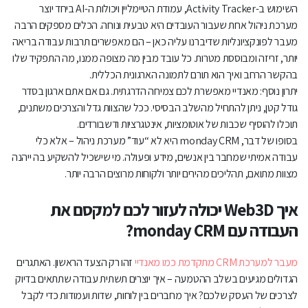
השימוש ב-Activity Tracker, עמודת הטיימליין ויכולות ה-AI ביחד יוצר
מערכת ניהול אחת שעבור העובדים היא טבעית ונוחה. הכלים מספקים הרבה
מעבר לפונקציונליות שדיברנו עליה כאן – הם מאפשרים תרבות עבודה בריאה
יותר, זריזה ומבוססת מטרות. כל עובד מבין מה מצופה ממנו, מה התפקיד שלו
בהקשר הרחב ואיך הוא תורם לתמונה הארגונית הכללית.
יתרון נוסף: מאנדיי מאפשרת לכם צמיחה הדרגתית. גם אם אתם ארגון בסדר
גודל קטן, ניתן להתחיל מהשלב הבסיסי. ככל שהצוות גדל והצרכים משתנים,
תוכלו להוסיף שכבות של אוטומציות, אינטגרציות ודשבורדים.
בסופו של דבר, monday CRM היא לא “עוד” מערכת ניהול – אלא כלי
עבודה אמיתי שמחבר בין אנשים, מידע ופעולה. מי שישכיל להשקיע בה ייהנה
מצוות מתואם, תהליכים מהירים יותר ולקוחות מרוצים הרבה יותר.
איך Web3D יכולה לעזור לכם למקסם את
העבודה עם monday CRM?
מעבר למערכת CRM מתקדמת כמו מאנדיי
זהו רק הצעד הראשון. האתגרים
הגדולים מגיעים בשלב ההטמעה – איך יוצרים תשתית עבודה שתתאים בדיוק
לצרכים של העסק שלכם? איך מחברים בין לוחות, שדות ועמודות כדי לקבל