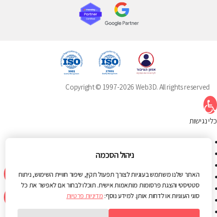
Copyright © 1997-2026 Web3D. All rights reserved
תח סרגל נגישות
כלי נגישות
הגדל טקסט
הקטן טקסט
ניהול הסכמה
גווני אפור
האתר שלנו משתמש בעוגיות לצורך תפעול תקין, שיפור חוויית השימוש, ניתוח
ניגודיות גבוהה
סטטיסטי והצגת פרסומות מותאמות אישית. תוכלו לבחור אם לאפשר את כל
ניגודיות הפוכה
סוגי העוגיות או לדחות אותן. למידע נוסף:
מדיניות פרטיות
רקע בהיר
הדגשת קישורים