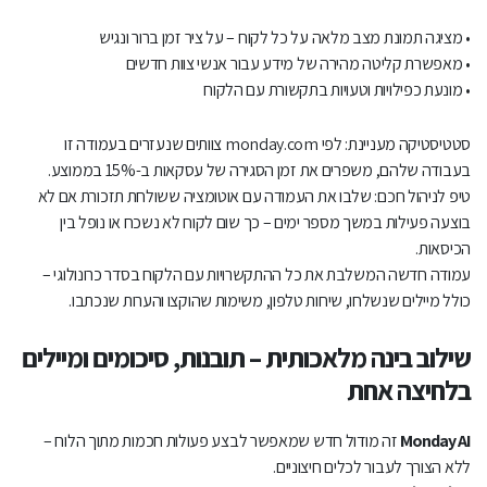
• מציגה תמונת מצב מלאה על כל לקוח – על ציר זמן ברור ונגיש
• מאפשרת קליטה מהירה של מידע עבור אנשי צוות חדשים
• מונעת כפילויות וטעויות בתקשורת עם הלקוח
סטטיסטיקה מעניינת: לפי monday.com צוותים שנעזרים בעמודה זו
בעבודה שלהם, משפרים את זמן הסגירה של עסקאות ב-15% בממוצע.
טיפ לניהול חכם: שלבו את העמודה עם אוטומציה ששולחת תזכורת אם לא
בוצעה פעילות במשך מספר ימים – כך שום לקוח לא נשכח או נופל בין
הכיסאות.
עמודה חדשה המשלבת את כל ההתקשרויות עם הלקוח בסדר כרונולוגי –
כולל מיילים שנשלחו, שיחות טלפון, משימות שהוקצו והערות שנכתבו.
שילוב בינה מלאכותית – תובנות, סיכומים ומיילים
בלחיצה אחת
Monday AI
זה מודול חדש שמאפשר לבצע פעולות חכמות מתוך הלוח –
ללא הצורך לעבור לכלים חיצוניים.