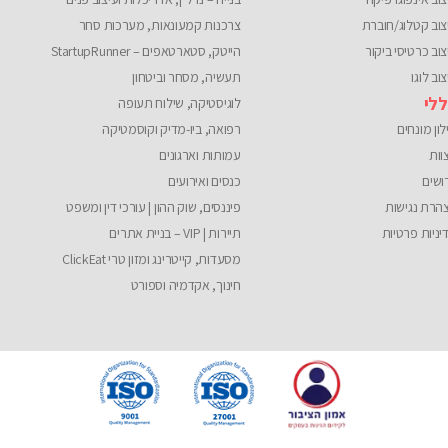
צוב קטלוג/חוברת
צרכנות קמעונאות, מערכות סחר
צוב כרטיסי ביקור
הייטק, סטארטאפים – StartupRunner
וב לוגו
תעשיה, מסחר וביטחון
לי
לוגיסטיקה, שילוח תעופה
לון מונחים
רפואה, ביו-מדיק וקוסמטיקה
וות
עמותות וארגונים
ושים
כנסים ואירועים
הרת נגישות
פיננסים, שוק ההון | עורכי דין ומשפט
יניות פרטיות
תיירות | VIP – בניית אתרים
מסעדות, קייטרינג ומזון טרי ClickEat
חינוך, אקדמיה וספורט