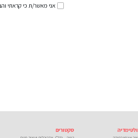
אני מאשר/ת כי קראתי וה
Please
leave
this
field
empty.
לטימדיה
סקטורים
צוב אינפוגרפיקה
בנייה – נדל"ן, אדריכלות ועיצוב פנים