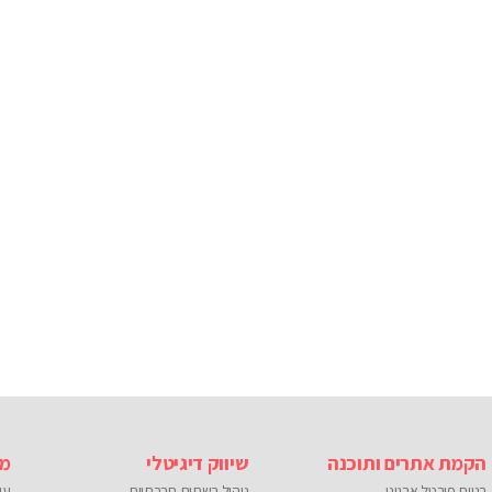
הקמת אתרים ותוכנה
שיווק דיגיטלי
מו
בניית פורטל ארגוני
ניהול רשתות חברתיות
עי