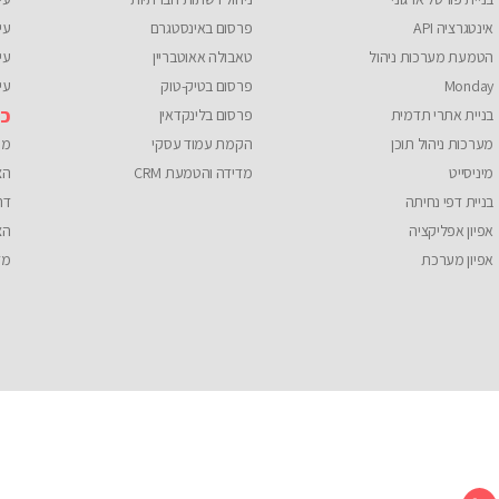
אינטגרציה API
פרסום באינסטגרם
עי
הטמעת מערכות ניהול
טאבולה אאוטבריין
עי
Monday
פרסום בטיק-טוק
עיצ
כל
בניית אתרי תדמית
פרסום בלינקדאין
מערכות ניהול תוכן
הקמת עמוד עסקי
מי
מיניסייט
מדידה והטמעת CRM
הצ
בניית דפי נחיתה
דר
אפיון אפליקציה
הצ
אפיון מערכת
מד