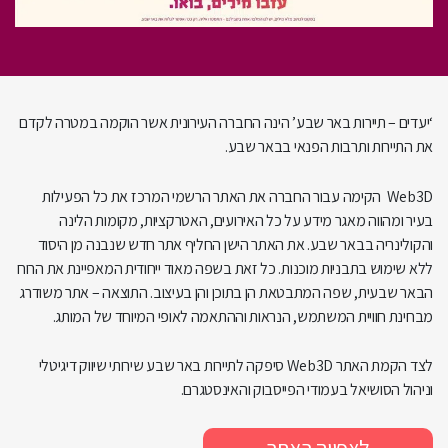
‘יעדים – תיירות באר שבע’ הינה החברה העירונית אשר הוקמה במטרה לקדם
את התיירות ותרבות הפנאי בבאר שבע.
Web3D הקימה עבור החברה את האתר הרשמי המרכז את כל הפעילות
בעיר ומהווה מאגר מידע על כל האירועים, האטרקציות, מקומות הלינה
והקולינריה בבאר שבע. את האתר הישן החליף אתר חדש שנבנה מן היסוד
ללא שימוש בתבניות מוכנות. כל זאת בשפה מאוד ייחודית המאפיינת את הרוח
הבאר שבעית, שפה המתבטאת הן בתוכן והן בעיצוב. התוצאה – אתר משודרג
מבחינת חוויית המשתמש, הנראות וההתאמה לאופי המיוחד של המותג.
לצד הקמת האתר Web3D סיפקה לתיירות באר שבע שירותי שיווק דיגיטלי
וניהול הסושיאל בעמודי הפייסבוק והאינסטגרם.
לצפייה באתר