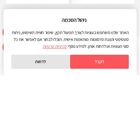
ניהול הסכמה
האתר שלנו משתמש בעוגיות לצורך תפעול תקין, שיפור חוויית השימוש, ניתוח
סטטיסטי והצגת פרסומות מותאמות אישית. תוכלו לבחור אם לאפשר את כל
סוגי העוגיות או לדחות אותן. למידע נוסף:
מדיניות פרטיות
לקבל
לדחות
מוזמנים לקפה
בחיפה
או
בראשון לציון
info@web3d.co.il
04-8203102
03-3722230
בוא נדבר על
הפרויקט שלך