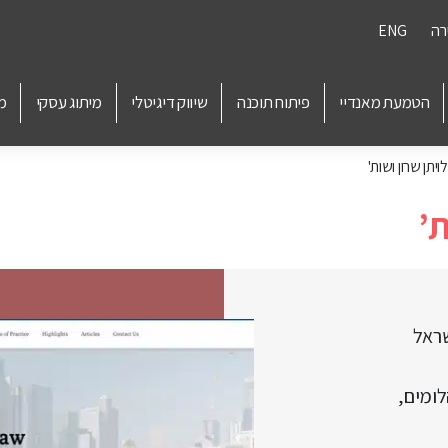
רה
ENG
הטמעת מאנדיי
פיתוח תוכנה
שיווק דיגיטלי
מיתוג עסקי
מ
יתן שרון ושות' ‏
 ‏
שראל
לומים,