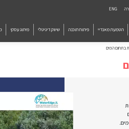
רה
ENG
הטמעת מאנדיי
פיתוח תוכנה
שיווק דיגיטלי
מיתוג עסקי
מ
 בתחום המים
ם
ת
ם
ים.