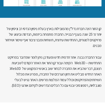
קן התור הינה חברת נדל”ן מהמובילות בארץ בעלת ניסיון הנדסי רב וניסיון של
יותר מ־25 שנה בענף הבנייה. החברה מתמחה ביזמות, הנדסה וביצוע של
פרויקטים למגורים, התחדשות עירונית, תשתיות ומבני ציבור ואף שימור ושיחזור
מבנים.
עבור החברה נבנה אתר תדמית חדש ומעודכן. ניתן לומר שמדובר בפרויקט
התחדשות – Web3D הקימה עבור קן התור את האתר הקודם לשביעות
רצונם, דבר שהביא את החברה לבחור שוב באנשי המקצוע של Web3D.
האתר החדש מבליט את חזון הערכים של החברה, מפרט את מכלול
השירותים והפרויקטים וכולל עמוד המלצות מרשים. האתר נגיש לבעלי
מוגבלויות, רספונסיבי ובנוי עם כל הכלים הנדרשים לקידום אורגני (SEO).