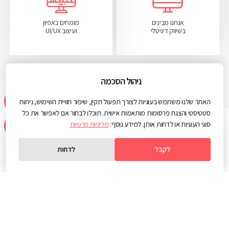
אנחנו מבינים
מומחים באפיון
בשיווק דיגיטלי
ועיצוב UI/UX
ניהול הסכמה
האתר שלנו משתמש בעוגיות לצורך תפעול תקין, שיפור חוויית השימוש, ניתוח
סטטיסטי והצגת פרסומות מותאמות אישית. תוכלו לבחור אם לאפשר את כל
סוגי העוגיות או לדחות אותן. למידע נוסף:
מדיניות פרטיות
לקבל
לדחות
מוזמנים לקפה
בחיפה
או
בראשון לציון
info@web3d.co.il
04-8203102
03-3722230