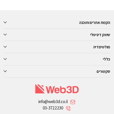
Please
leave
this
הקמת אתרים ותוכנה
field
empty.
שיווק דיגיטלי
מולטימדיה
כללי
סקטורים
info@web3d.co.il
03-3722230