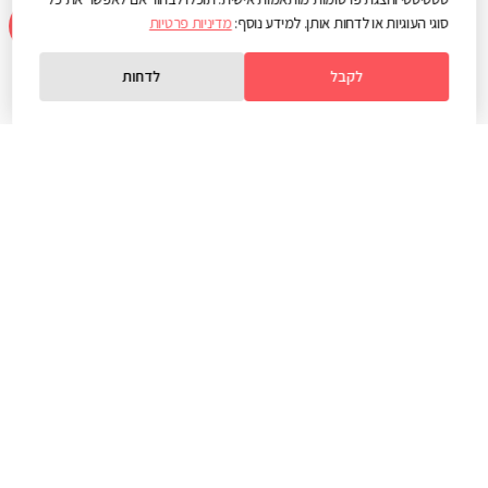
סוגי העוגיות או לדחות אותן. למידע נוסף:
מדיניות פרטיות
WEB3D
הינה החברה הוותיקה והמובילה בתחום האינטרנט, המיתוג והשיווק
הדיגיטלי.
לקבל
לדחות
למעלה משני עשורים של עליונות טכנולוגית, חשיבה אסטרטגית וחתירה
למצוינות בכל אחת ממחלקות החברה.
מעל 2000
20 שנות
פרוייקטים מנצחים
ניסיון ומקצועיות