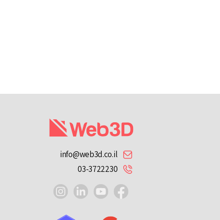
info@web3d.co.il
03-3722230
instagram
linkedin
youtube
facebook