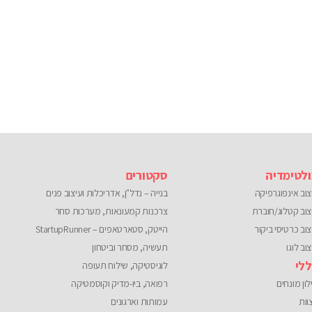
Please
leave
this
field
empty.
לטימדיה
סקטורים
צוב אינפוגרפיקה
בנייה – נדל"ן, אדריכלות ועיצוב פנים
צוב קטלוג/חוברת
צרכנות קמעונאות, מערכות סחר
צוב כרטיסי ביקור
הייטק, סטארטאפים – StartupRunner
וב לוגו
תעשיה, מסחר וביטחון
לי
לוגיסטיקה, שילוח תעופה
לון מונחים
רפואה, ביו-מדיק וקוסמטיקה
וות
עמותות וארגונים