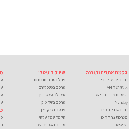
הקמת אתרים ותוכנה
שיווק דיגיטלי
מו
בניית פורטל ארגוני
ניהול רשתות חברתיות
עי
אינטגרציה API
פרסום באינסטגרם
עי
הטמעת מערכות ניהול
טאבולה אאוטבריין
עי
Monday
פרסום בטיק-טוק
עיצ
כל
בניית אתרי תדמית
פרסום בלינקדאין
מערכות ניהול תוכן
הקמת עמוד עסקי
מי
מיניסייט
מדידה והטמעת CRM
הצ