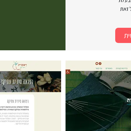
 בעלת
 זאת
ית