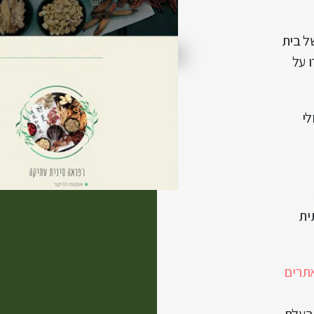
ל בית
ו על
לי
ית
תרים