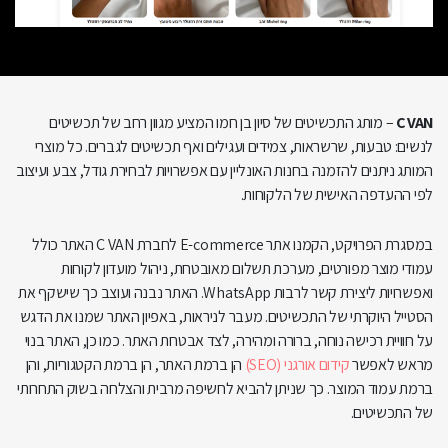
C VAN
– מותג התכשיטים של סיון בן חמו המציע מגוון רחב של תכשיטים
לנשים: טבעות, שרשראות, צמידים ועגילים ואף תכשיטים לגברים. כל מוצרי
המותג ניתנים להזמנה בחנות האונליין עם אפשרויות לבחירת גודל, צבע ועיצוב
לפי ההעדפה האישית של הלקוחות.
במסגרת הפרויקט, הקמנו אתר E-commerce לחברת C VAN האתר כולל
עמודי מוצר מפורטים, מערכת תשלום מאובטחת, ניהול מועדון לקוחות
ואפשרויות ליצירת קשר לרבות WhatsApp. האתר נבנה ועוצב כך שישקף את
הסטייל היוקרתי של התכשיטים. מעבר לניראות, באפיון האתר שמנו את הדגש
על חוויית רכישה נוחה, ברורה ומהירה, לצד אבטחת האתר. כמו כן, האתר בנוי
מראש לאפשר
קידום אורגני (SEO)
הן ברמת האתר, הן ברמת הקטגוריות, והן
ברמת עמוד המוצר. כך שניתן להביא לחשיפה מרבית והצלחה בשוק התחרותי
של התכשיטים.