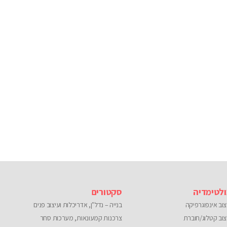
Please
leave
this
field
empty.
לטימדיה
סקטורים
צוב אינפוגרפיקה
בנייה – נדל"ן, אדריכלות ועיצוב פנים
צוב קטלוג/חוברת
צרכנות קמעונאות, מערכות סחר