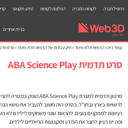
פרופיל חברה
לקוחות החברה
המלצות לקוחות
מידע מקצועי
קריי
בניית אתרים
עמוד בית
»
הדמיות תלת-מימד
»
תיק עבודות של הדמיות תלת-מימד
»
סרט תדמית ience Play
סרט תדמית ABA Science Play
סרטון תדמית לחברת ABA Science Play הופ
לרשויות בארץ ובחו”ל. בסרט היה חשוב להעביר את נושא המד
רעיונות למתקנים בגנים. להראות שגני משחקים לילידם לא הש
ופה יש רעיון לחבר את המדע ומקצועות הריאליים לילדים.