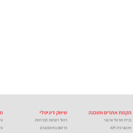
הקמת אתרים ותוכנה
שיווק דיגיטלי
מו
בניית פורטל ארגוני
ניהול רשתות חברתיות
עי
אינטגרציה API
פרסום באינסטגרם
עי