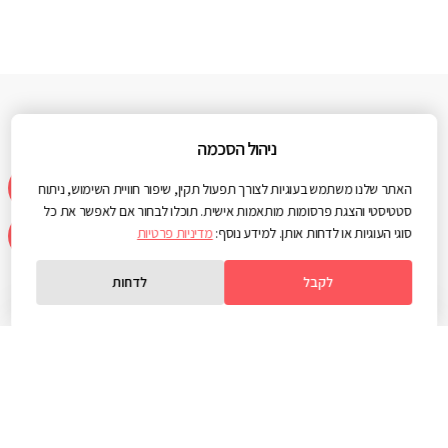
אודות
Web3D
ניהול הסכמה
האתר שלנו משתמש בעוגיות לצורך תפעול תקין, שיפור חוויית השימוש, ניתוח
WEB3D
הינה החברה הוותיקה והמובילה בתחום האינטרנט, המיתוג והשיווק
סטטיסטי והצגת פרסומות מותאמות אישית. תוכלו לבחור אם לאפשר את כל
הדיגיטלי.
סוגי העוגיות או לדחות אותן. למידע נוסף:
מדיניות פרטיות
למעלה משני עשורים של עליונות טכנולוגית, חשיבה אסטרטגית וחתירה
למצוינות בכל אחת ממחלקות החברה.
לקבל
לדחות
מעל 2000
20 שנות