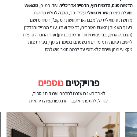
הדמיות פנים
,
הדמיות חוץ
,
הדמייה אדריכלית
ועוד. כמו כן,
Web3D
פועלת ביצירת
סיור וירטואלי
ועל ידי כך, מקנה לגולש תחושת
מוחשית וירטואלית של מבנה או “תחושת המקום”, הסיור מיושם
בענף העיצוב (תצוגות מטבחים, רהיטים ועוד), ענף הבנייה והנדל”ן
(הצגת שטחים, בניינים ויחידות דיור טרם בנייתן) ועוד. החברה פועלת
ליישום רעיונות דו מימדיים והגשמתם במימד הנוסף, בעזרת צוות
מקצועי ומתן שירות ללא דופי עד לרמת תוצר מושלמת.
פרויקטים
נוספים
לאורך השנים עזרנו לחברות וארגונים נוספים,
לגדול, להתפתח ולעבור טרנספורמציה דיגיטלית