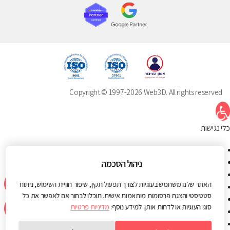
Copyright © 1997-2026 Web3D. All rights reserved
תח סרגל נגישות
כלי נגישות
הגדל טקסט
הקטן טקסט
ניהול הסכמה
גווני אפור
האתר שלנו משתמש בעוגיות לצורך תפעול תקין, שיפור חוויית השימוש, ניתוח
ניגודיות גבוהה
סטטיסטי והצגת פרסומות מותאמות אישית. תוכלו לבחור אם לאפשר את כל
ניגודיות הפוכה
סוגי העוגיות או לדחות אותן. למידע נוסף:
מדיניות פרטיות
רקע בהיר
הדגשת קישורים