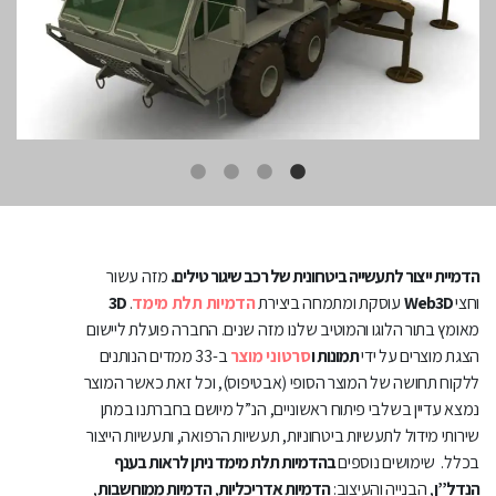
הדמיית ייצור לתעשייה ביטחונית של רכב שיגור טילים.
מזה עשור
וחצי
Web3D
עוסקת ומתמחה ביצירת
הדמיות תלת מימד
.
3D
מאומץ בתור הלוגו והמוטיב שלנו מזה שנים. החברה פועלת ליישום
הצגת מוצרים על ידי
תמונות ו
סרטוני מוצר
ב-33 ממדים הנותנים
ללקוח תחושה של המוצר הסופי (אבטיפוס), וכל זאת כאשר המוצר
נמצא עדיין בשלבי פיתוח ראשוניים, הנ”ל מיושם בחברתנו במתן
שירותי מידול לתעשיות ביטחוניות, תעשיות הרפואה, ותעשיות הייצור
בכלל. שימושים נוספים
בהדמיות תלת מימד ניתן לראות בענף
הנדל”ן
, הבנייה והעיצוב:
הדמיות אדריכליות
,
הדמיות ממוחשבות
,