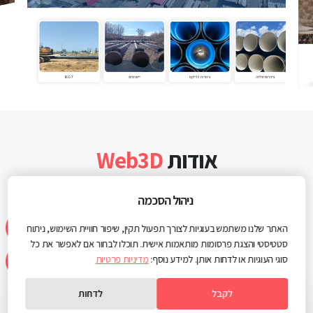
אודות
Web3D
WEB3D
הינה החברה הוותיקה והמובילה בתחום האינטרנט, המיתוג והשיווק
ניהול הסכמה
הדיגיטלי.
למעלה משני עשורים של עליונות טכנולוגית, חשיבה אסטרטגית וחתירה
האתר שלנו משתמש בעוגיות לצורך תפעול תקין, שיפור חוויית השימוש, ניתוח
סטטיסטי והצגת פרסומות מותאמות אישית. תוכלו לבחור אם לאפשר את כל
למצוינות בכל אחת ממחלקות החברה.
סוגי העוגיות או לדחות אותן. למידע נוסף:
מדיניות פרטיות
לקבל
לדחות