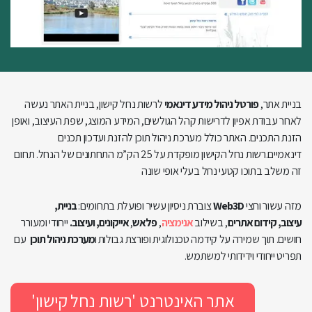
בניית אתר,
פורטל ניהול מידע דינאמי
לרשות נחל קישון, בניית האתר נעשה
לאחר עבודת אפיון לדרישות קהל הגולשים, המידע המוצג, שפת העיצוב, ואופן
הזנת התכנים. האתר כולל מערכת ניהול תוכן להזנת ועדכון תכנים
דינאמיים.רשות נחל הקישון מופקדת על 25 הק”מ התחתונים של הנחל. תחום
זה משלב בתוכו קטעי נחל בעלי אופי שונה
מזה עשור וחצי
Web3D
צוברת ניסיון עשיר ופועלת בתחומים:
בניית,
עיצוב, קידום אתרים
, בשילוב
אנימציה
,
פלאש
,
אייקונים, ועיצוב.
ייחודי ומעורר
חושים. תוך שמירה על קידמה טכנולוגית ופורצת גבולות
ו
מערכת ניהול תוכן
עם
תפריט ייחודי וידידותי למשתמש.
אתר האינטרנט 'רשות נחל קישון'