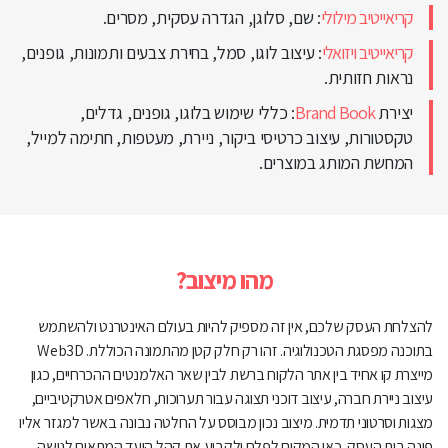
קריאייטיב מילולי
: שם, סלוגן, הגדרה עסקית, מסרים.
קריאייטיב ויזואלי
: עיצוב לוגו, סמל, בחירת צבעים ותמונות, גופנים,
נראות חזותית.
יצירת
Brand Book
: כללי שימוש בלוגו, גופנים, גדלים,
טקסטורות, עיצוב כרטיסי ביקור, ניירת, מעטפות, חתימה למייל,
המחשת המותג במוצרים.
מהו
מיצוב?
להצלחת העסק שלכם, אין זה מספיק להיות בעולם האינטרנט ולהשתמש
בתוכנה מפסגת הטכנולוגיה. זהו רק חלק קטן מהתמונה הכוללת. Web3D
מייצרת קו אחיד בין אתר הלקוח ברשת לבין שאר האלמנטים ההכרחיים, כגון
עיצוב ניירת חברה, עיצוב דוכני תצוגה עבור תערוכות, רולאפים אטרקטיביים,
מצגות וסרטוני תדמית. מיצוב נכון מבוסס על החלטה נבונה באשר למגזר אליו
פונה בית העסק. כאן המקום לפלח ולקבוע את קהל היעד המתאים לנישה