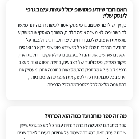
האם חבר שיודע פוטושופ יכול לעשות עיצוב גרפי
לעסק שלי?
כן, אך יש לזכור שעיצוב גרפי עסקי אמור לעשות הרבה יותר מאשר
להיראות יפה. לא משנה איפה הלקוח, השותף העסקי או המשקיע
פוגש את העיצוב שלכם, זה חייב לייצר חיבור רגשי ולעבוד על
התודעה הצרכנית שלו. לא כל מי שיודע פוטושופ בקיא בניואנסים
הקטנים שעושים את ההבדל בעיצוב גרפי לעסקים – הולכת העין,
מיקוד מסרים, פסיכולוגיה של הצבעים, בחירת הפונט ועוד. מעצב
גרפי מקצועי לא מסתפק בהתמקצעות בתוכנה אחת ומעמיק את
הידע בכל טכנולוגיות כדי לספק את התוצרים הטובים ביותר,
בהתאמה מלאה לכל פלטפורמה ולכל הדפסה.
מה זה ספר מותג ועד כמה הוא הכרחי?
ספר מותג הינו למעשה חוברת הנחיות עבור כל מעצב גרפי שייתן
שירות לעסק. זאת במטרה לשמור על אחידות בעיצוב לאורך שנים.