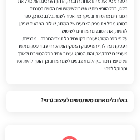
הספר מכיל את מידע אודות החברה, החזון והערכים. הוא כולל את
הלוגו, בכל הווריאציות שאושרו לשימוש ואת הקווים המנחים
המגדירים מה מותר ובעיקר מה אסור לשנות בלוגו. כמו כן, ספר
המותג מכיל את מפת הצבעים של המותג, שילובי הצבעים שניתן
לעשות, ואת הפונטים המותרים לשימוש.
על פי ספר המותג יעוצבו בקו אחיד כל תוצרי החברה – מהניירת
העסקית ועד לדף הפייסבוק העסקי. הוא הכרחי עבור עסקים אשר
מעוניינים לחזק את זהות המותג. עיצוב אחיד בכל המוצרים ולאורך
שנים יוצר חיבור בין הלוגו והצבעים לשם המותג וכך הופך להיות זכיר
יותר וקל לזיהוי.
באלו כלים אתם משתמשים לעיצוב גרפי?