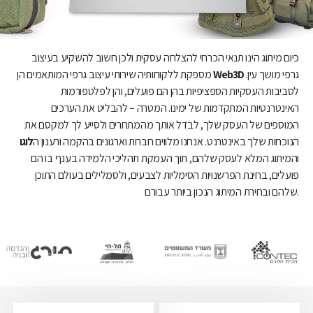
כיום מיתוג הינו תנאי הכרחי להצלחה עסקית ולכן חשוב להשקיע בעיצוב
גרפי מושך עין.
Web3D
מספקת ללקוחותיה שירותי עיצוב גרפי המותאמים הן
לסביבות העסקיות הספציפיות בהן הם פועלים, והן לפלטפורמות
האינטרנטיות המתקדמות של ימינו. המטרה – להבליט את הערכים
המוספים של העסק שלך, לבדל אותך מהמתחרים ולסייע לך למקסם את
הנוכחות שלך באינטרנט. אנחנו מלווים חברות וארגונים בהקמה ורענון ה
לוגו
והמיתוג המלא לעסק שלהם, תוך העמקת תהליכי הלמידה בענף בו הם
פועלים, בחינת הפרשנויות הסימליות לצבעים, ולסמלילים בעולם התוכן
.שלהם ובחירת המיתוג הנכון ביותר עבורם