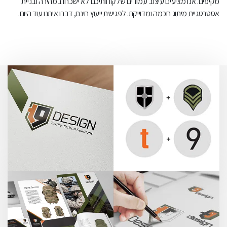
מקיפים. אנו מציעים עיצוב עמודים שלקוחותיכם לא ישכחו במהירה ובניית
אסטרטגיית מיתוג חכמה ומדוייקת. לפגישת ייעוץ חינם, דברו איתנו עוד היום.