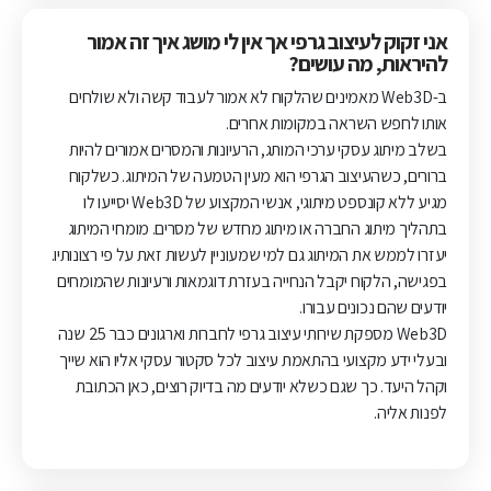
אני זקוק לעיצוב גרפי אך אין לי מושג איך זה אמור
להיראות, מה עושים?
ב-Web3D מאמינים שהלקוח לא אמור לעבוד קשה ולא שולחים
אותו לחפש השראה במקומות אחרים.
בשלב מיתוג עסקי ערכי המותג, הרעיונות והמסרים אמורים להיות
ברורים, כשהעיצוב הגרפי הוא מעין הטמעה של המיתוג. כשלקוח
מגיע ללא קונספט מיתוגי, אנשי המקצוע של Web3D יסייעו לו
בתהליך מיתוג החברה או מיתוג מחדש של מסרים. מומחי המיתוג
יעזרו לממש את המיתוג גם למי שמעוניין לעשות זאת על פי רצונותיו.
בפגישה, הלקוח יקבל הנחייה בעזרת דוגמאות ורעיונות שהמומחים
יודעים שהם נכונים עבורו.
Web3D מספקת שירותי עיצוב גרפי לחברות וארגונים כבר 25 שנה
ובעלי ידע מקצועי בהתאמת עיצוב לכל סקטור עסקי אליו הוא שייך
וקהל היעד. כך שגם כשלא יודעים מה בדיוק רוצים, כאן הכתובת
לפנות אליה.