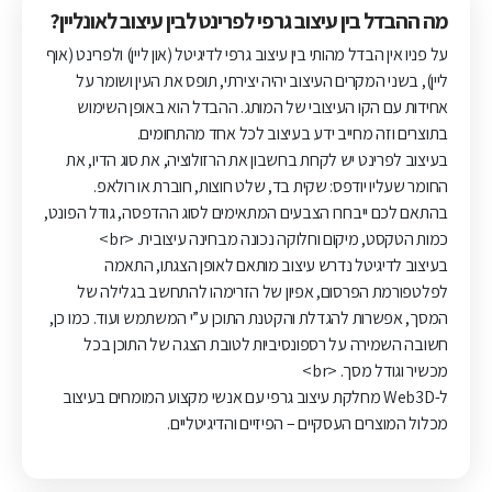
מה ההבדל בין עיצוב גרפי לפרינט לבין עיצוב לאונליין?
על פניו אין הבדל מהותי בין עיצוב גרפי לדיגיטל (און ליין) ולפרינט (אוף
ליין), בשני המקרים העיצוב יהיה יצירתי, תופס את העין ושומר על
אחידות עם הקו העיצובי של המותג. ההבדל הוא באופן השימוש
בתוצרים וזה מחייב ידע בעיצוב לכל אחד מהתחומים.
בעיצוב לפרינט יש לקחת בחשבון את הרזולוציה, את סוג הדיו, את
החומר שעליו יודפס: שקית בד, שלט חוצות, חוברת או רולאפ.
בהתאם לכם ייבחרו הצבעים המתאימים לסוג ההדפסה, גודל הפונט,
כמות הטקסט, מיקום וחלוקה נכונה מבחינה עיצובית. <br>
בעיצוב לדיגיטל נדרש עיצוב מותאם לאופן הצגתו, התאמה
לפלטפורמת הפרסום, אפיון של הזרימהו להתחשב בגלילה של
המסך, אפשרות להגדלת והקטנת התוכן ע”י המשתמש ועוד. כמו כן,
חשובה השמירה על רספונסיביות לטובת הצגה של התוכן בכל
מכשיר וגודל מסך. <br>
ל-Web3D מחלקת עיצוב גרפי עם אנשי מקצוע המומחים בעיצוב
מכלול המוצרים העסקיים – הפיזיים והדיגיטליים.