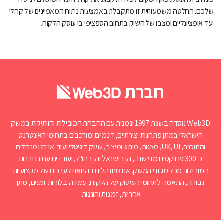
שלכם. החלטה משמעותית זו מתקבלת באמצעות ניתוח המאפיינים של קהלי
יעד אופציונליים ומצבו של השוק בתחום הספציפי בו עוסק הלקוח.
חברת
Web3D נוסדה בשנת 1997 ונמנית עם החברות המובילות והוותיקות במשק
הישראלי במתן פתרונות יצירתיים, דינמיים ומורכבים בתחומי האינטרנט
והתוכנה, UX, UI, מצגות, מיתוג ומיצוב, שיווק דיגיטלי ועוד. אנחנו מנהלים
כ-300 פרויקטים מדי שנה, הן בישראל והן בחו"ל, ועובדים עם החברות
המובילות מכל מגזרי המשק. אנו מתנהלים בהתאם לערכים של מקצועיות
גבוהה, התאמה לתחומי העיסוק של הלקוח, עמידה בלוחות זמנים, מתן
אחריות, זמינות והוגנות.