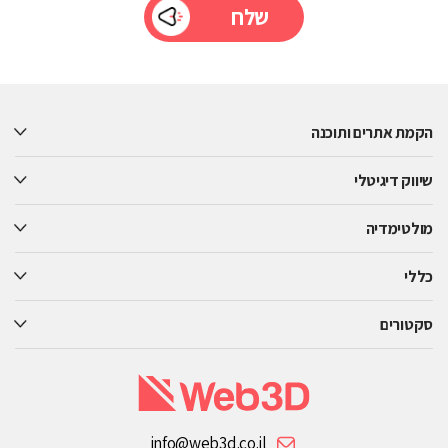
Please
leave
this
הקמת אתרים ותוכנה
field
empty.
שיווק דיגיטלי
מולטימדיה
כללי
סקטורים
info@web3d.co.il