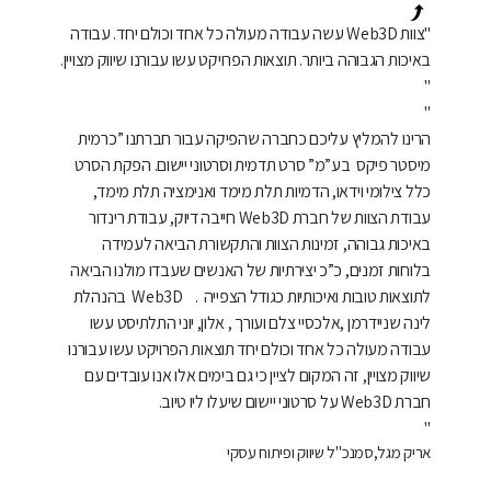
"
צוות Web3D עשה עבודה מעולה כל אחד וכולם יחד. עבודה
"
באיכות הגבוהה ביותר. תוצאות הפרויקט עשו עבורנו שיווק מצויין.
רבת
"
בתח
צה
"
"
הא
הרינו להמליץ עליכם כחברה שהפיקה עבור חברתנו ”כרמית
מיסטר פיקס בע”מ” סרט תדמית וסרטוני יישום. הפקת הסרט
כלל צילומי וידאו, הדמיות תלת מימד ואנימציה תלת מימד,
המח
עבודת הצוות של חברת Web3D חייבה דיוק, עבודת רינדור
והק
באיכות גבוהה, זמינות הצוות והתקשורת הביאה לעמידה
בסב
בלוחות זמנים, כ”כ יצירתיות של האנשים שעבדו מולנו הביאה
שהם
ד"ר
לתוצאות טובות ואיכותיות כגודל הצפייה .
Web3D בהנהלת
לינה שניידרמן ,אלכסיי צלם ועורך , אלון, יוני התלתיסט עשו
עבודה מעולה כל אחד וכולם יחד תוצאות הפרויקט עשו עבורנו
שיווק מצויין, זה המקום לציין כי גם בימים אלו אנו עובדים עם
חברת Web3D על סרטוני יישום שיעלו ליו טיוב.
"
אריק מגל,
סמנכ"ל שיווק ופיתוח עסקי