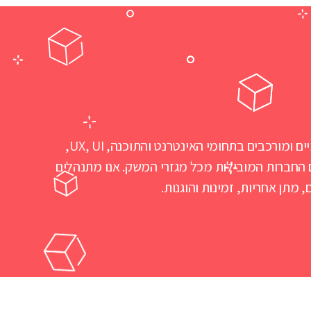
Web3D נוסדה בשנת 1997 ונמנית עם החברות המובילות והוותיקות במשק הישראלי במתן פתרונות יצירתיים, דינמיים ומורכבים בתחומי האינטרנט והתוכנה, UX, UI,
הן בישראל והן בחו”ל, ועובדים עם החברות המובילות מכל מגזרי המשק. אנו מתנהלים
תן אחריות, זמינות והוגנות.