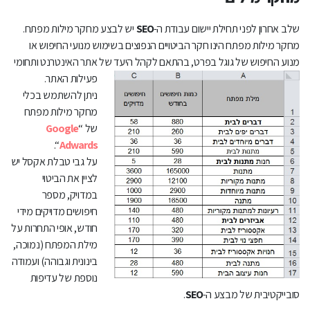
שלב אחרון לפני תחילת יישום עבודת ה-
SEO
יש לבצע מחקר מילות מפתח.
מחקר מילות מפתח הינו חקר הביטויים הנפוצים בשימוש מנועי החיפוש או
מנוע החיפוש של גוגל בפרט,
בהתאם לקהל היעד של אתר האינטרנט ותחומי
פעילות האתר.
ניתן להשתמש בכלי
מחקר מילות מפתח
של “
Google
“.
Adwards
על גבי טבלת אקסל יש
לציין את הביטוי
במדויק, מספר
חיפושים מדויקים מידי
חודש, אופי התחרות על
מילת המפתח (נמוכה,
בינונית וגבוהה) ועמודה
נוספת של עדיפות
סובייקטיבית של מבצע ה-
SEO
.