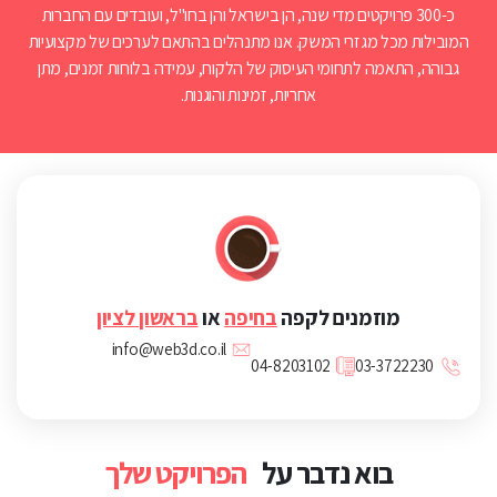
כ-300 פרויקטים מדי שנה, הן בישראל והן בחו"ל, ועובדים עם החברות
המובילות מכל מגזרי המשק. אנו מתנהלים בהתאם לערכים של מקצועיות
גבוהה, התאמה לתחומי העיסוק של הלקוח, עמידה בלוחות זמנים, מתן
אחריות, זמינות והוגנות.
מוזמנים לקפה
בחיפה
או
בראשון לציון
info@web3d.co.il
04-8203102
03-3722230
בוא נדבר על
הפרויקט שלך