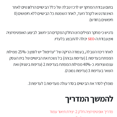
בתום עבודת המחקר יש לרכז טבלה של כלל הביטויים הרלוונטיים לאתר
האינטרנט או לקהל היעד, לאחר השמטת כל הביטויים ללא חיפושים (0
חיפושים בחודש).
נדגיש כי מחקר המילים הינו החלק המקדים הכי חשוב לביצוע האופטימיזציה
ואין עבודת ה-
SEO
יכולה להתבצע בלעדיו.
לאחר ריכוז הטבלה, בעמודה הריקה של “עדיפות” יש לסמן כ-25% ממילות
המפתח בעדיפות 1 (עדיפות גבוהה) בל נשכח את הביטויים של בית העסק
עצמו וצירופיו. כ-40% ממילות המפתח בעדיפות 2 (עדיפות בינונית) ואת
השאר בעדיפות 3 (עדיפות נמוכה).
מומלץ לסדר את הביטויים בסדר עולה מעדיפות 1 לעדיפות 3.
להמשך המדריך
מדריך אופטימיזציה חלק 2: יצירת תיאור עמוד