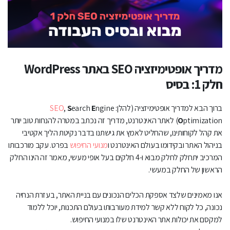
מחקר מילים
להמשך המדריך
מדריך אופטימיזציה SEO באתר WordPress
חלק 1: בסיס
ברוך הבא למדריך אופטימיזציה (להלן:
ngine
E
earch
S
,
SEO
O
ptimization) לאתר האינטרנט, מדריך זה נכתב במטרה להנחות טוב יותר
את קהל לקוחותינו, שהחליט לאמץ את גישתנו בדבר נקיטת הליך אקטיבי
בניהול האתר ובקידומו בעולם האינטרנט ו
מנועי החיפוש
בפרט. עקב מורכבותו
המרכיב יתחלק לחלק מבוא ו-4 חלקים בעל אופי מעשי, מאמר זה הינו החלק
הראשון של החלק במעשי.
אנו מאמינים שלצד אספקת הכלים הנכונים עם בניית האתר, בעזרת הנחיה
נכונה, כל לקוח ללא קשר למידת מעורבותו בעולם התכנות, יוכל ללמוד
למקסם את יכולות אתר האינטרנט שלו במנועי החיפוש.