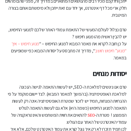
ייתכן וחלקכם מכיר רבים מהנושאים המתוארים במדריך זה, מפני שהם מהווים
חלק ארי מכל דף אינטרנט, אך יחד עם זאת ייתכן ולא מימשתם אותם בצורה
המיטבית.
טרם נצלול לעולם המעשי של התאמת עמודי האתר שלכם למנועי החיפוש,
יש להבין ראשית מהו מנוע חיפוש ?
על כן חובה לקרוא את מאמר המבוא למנוע החיפוש – “
מנוע חיפוש – איך
“מנוע” חיפוש חושב
“, מדריך זה מתבסס על יסודות המבוא כפי שמופיעים
במאמר.
יסודות מנחים
טרם אנו ניגשים למלאכת ה-SEO, יש לעשות התאמה לגישה הנכונה
למלאכת האופטימיזציה (בהמשך למאמר המבוא). לצד יישום מוקפד על פי
ההנחיות המנחות, תמיד יש לזכור שמטרת האופטימיזציה אינה רק לעשות
התאמה למנוע החיפוש (כשמה היא) אלא גם לעשות התאמה לגולש
הממוצע ! מטרת ה-
SEO
להתאים את חווית המשתמש והאינטראקציה של
עמודי האינטרנט של האתר עם הגולש.
לכן תמיד תזכרו לא רק איך גוגל קורא את עמוד האינטרנט שלכם, אלא איך