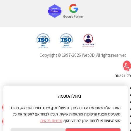
Copyright © 1997-2026 Web3D. All rights reserved
תח סרגל נגישות
כלי נגישות
הגדל טקסט
הקטן טקסט
ניהול הסכמה
גווני אפור
האתר שלנו משתמש בעוגיות לצורך תפעול תקין, שיפור חוויית השימוש, ניתוח
ניגודיות גבוהה
סטטיסטי והצגת פרסומות מותאמות אישית. תוכלו לבחור אם לאפשר את כל
ניגודיות הפוכה
סוגי העוגיות או לדחות אותן. למידע נוסף:
מדיניות פרטיות
רקע בהיר
הדגשת קישורים