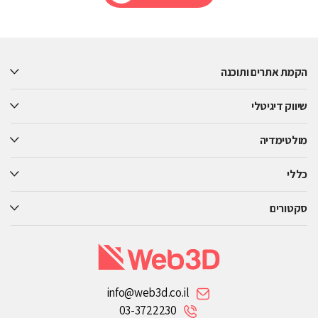
Please
leave
this
הקמת אתרים ותוכנה
field
empty.
שיווק דיגיטלי
מולטימדיה
כללי
סקטורים
info@web3d.co.il
03-3722230