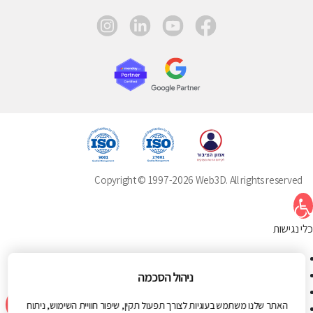
instagram
linkedin
youtube
facebook
Copyright © 1997-2026 Web3D. All rights reserved
תח סרגל נגישות
כלי נגישות
הגדל טקסט
הקטן טקסט
ניהול הסכמה
גווני אפור
האתר שלנו משתמש בעוגיות לצורך תפעול תקין, שיפור חוויית השימוש, ניתוח
ניגודיות גבוהה