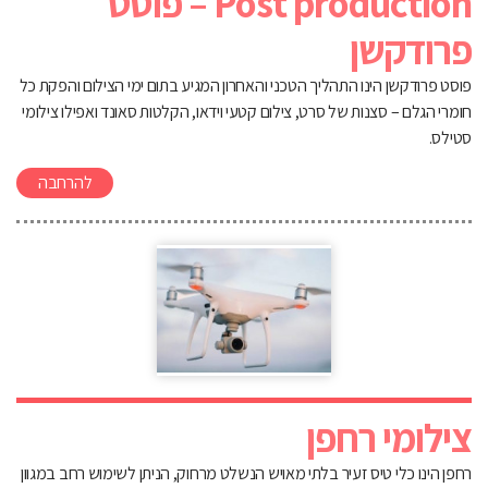
Post production – פוסט
פרודקשן
פוסט פרודקשן הינו התהליך הטכני והאחרון המגיע בתום ימי הצילום והפקת כל
חומרי הגלם – סצנות של סרט, צילום קטעי וידאו, הקלטות סאונד ואפילו צילומי
סטילס.
להרחבה
צילומי רחפן
רחפן הינו כלי טיס זעיר בלתי מאויש הנשלט מרחוק, הניתן לשימוש רחב במגוון