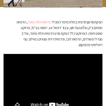
הפקת
סרטון תדמית בתלת מימד המכיל
הדמיות תלת מימד
, הדמיות
חוץ, עבור ‘רפאל א.ג. יזמות בע”מ’, פרויקט GoldTec מתחם צ’ק
פוסט חיפה. הפרויקט כלל הפקת סרט הדמיית תלת מימד, של 2
מגדלי משרדים, הדמיות לובי, והדמיית דירת מגורים בשילוב נוף
ריאליסטי מהמקום
.