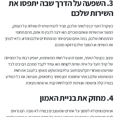
3. השפעה על הדרך שבה יתפסו את
השירות שלכם
כשקהל היעד יכנס לאתר שלכם, סביר להניח שיהיו לו שאלות על העסק,
המוצר או השירות שאתם מוכרים. הוא ירצה להבין מי אתם, מהם תחומי
ההתמחות שלכם, במה אתם טובים יותר מהמתחרים שלכם ומדוע כדאי לצרוך
את השירות או המוצר שלכם דווקא ממכם.
עיצוב נכון של האתר, ששם דגש על חווית המשתמש, ישפיע רבות על התפיסה
של קהל היעד על איזה שירות לקוחות הוא עתיד לקבל ממכם. הם יבינו לבד
שמישהו מאחורי הקלעים חשב עליהם והשקיע מאמץ בלעצב את חווית
המשתמש שלם באתר שחוסכת זמן מיותר בחיפושים, מנגישה את כל המידע
בצורה קלה ופשוטה שגורמת להם לחויות קניה או שהות מצוינת.
4. מחזק את בניית האמון
אנשים נוטים לא לסמוך על אתרים שמעוצבים בצורה לא טובה. הם נראים