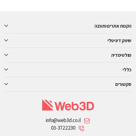
Please
leave
this
הקמת אתרים ותוכנה
field
empty.
שיווק דיגיטלי
מולטימדיה
כללי
סקטורים
info@web3d.co.il
03-3722230