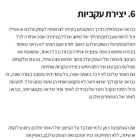
6. יצירת עקביות
כנראה שבתחילת הדרך השקעתם ביצירת לוגו ושפה לעסק שלכם או אפילו
יכול להיות שעברתם תהליך של מיתוג שכלל גם יצירה שפה אחידה לכל
האלמנטים של השיווק שלכם. חשוב לוודא שגם האתר לא נראה מאחור.
בעזרת שימוש בשפה עיצובית אחידה וברורה בכל האתר, שתואמת את
העיצוב והשפה של העסק שלכם תוך שימוש פונט אחיד, צבעים שלקוחים
מפלטת הצבעים של הלוגו יסייעו ביצירת עקביות ואחידות.
אם האתר שלכם לא ידבר באותה שפה, כל עמוד יהיה מעוצב בצורה שונה, זה
כנראה יגרום לכך שהוא יראה לא מקצועי ואחוז הנטישה ממנו יגדל. למעשה
גדול הסיכוי שקהל היעד שלכם ידלג לאתר אחר שיראה מקצועי יותר, כנראה
לאתר של המתחרים שלכם.
אם הגעתם עד כאן, כדאי שנדבר על העיצוב של האתר שלכם. ניפגש לקפה
או שיחה, ללא התחייבות. נכיר אתכם ואת העסק שלכם, נאפיין את