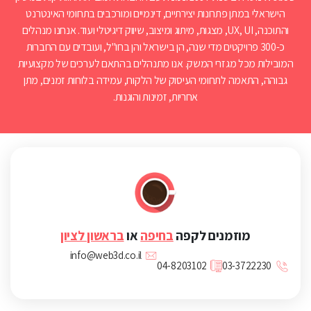
הישראלי במתן פתרונות יצירתיים, דינמיים ומורכבים בתחומי האינטרנט
והתוכנה, UX, UI, מצגות, מיתוג ומיצוב, שיווק דיגיטלי ועוד. אנחנו מנהלים
כ-300 פרויקטים מדי שנה, הן בישראל והן בחו"ל, ועובדים עם החברות
המובילות מכל מגזרי המשק. אנו מתנהלים בהתאם לערכים של מקצועיות
גבוהה, התאמה לתחומי העיסוק של הלקוח, עמידה בלוחות זמנים, מתן
אחריות, זמינות והוגנות.
מוזמנים לקפה
בחיפה
או
בראשון לציון
info@web3d.co.il
04-8203102
03-3722230