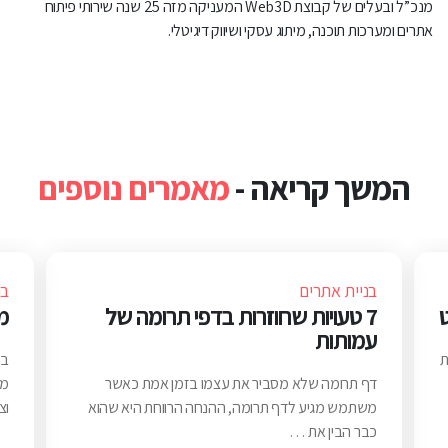
מנכ”ל ובעלים של קבוצת Web3D המעניקה מזה 25 שנה שירותי פיתוח
אתרים ומערכות תוכנה, מיתוג עסקי ושיווק דיגיטלי.
המשך קריאה -
מאמרים נוספים
בניית אתרים
בנ
7 טעויות שחוזרות בדפי תרומה של
מד
עמותות
ת
דף תרומה שלא מסביר את עצמו בזמן אמת כאשר
מד
משתמש מגיע לדף תרומה, ההנחה הרווחת היא שהוא
וצ
כבר הבין את …