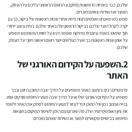
שלכם, כבר בשניות הראשונות מתקבע הרושם הראשוני עליכם על העסק,
המוצר או השירות שאתם מוכרים.
ממש כמו שאנחנו שופטים חנות פיזית אחרי שניות ראשונות של ביקור, כך גם
יקרה לקהל היעד שלכם בביקור הראשון שלו באתר שלכם. בניית עיצוב ייחודי
תוך שימוש בשפה עיצובית מדויקת ששמה דגש על חווית המשתמש תשפיע
על אותן שניות ראשונות כך שעל הגולשים ייוצר רושם ראשוני חיובי על העסק
שלכם.
2.השפעה על הקידום האורגני של
האתר
פרמטרים רבים בעיצוב האתר משפיעים על הדרך שבה התוכן בו יוצג ובכך
משפיע על הקידום האורגני שלו או על הדרך שבה מנועי החיפוש סורקים אותו.
בנייה ועיצוב נכון של התוכן יכול לעזור למנועי החיפוש לסרוק את האתר ולשפר
את ציון האופטימיזציה שלו, מה שיגרום עם הזמן לשיפור המיקום בתוצאות
החיפוש בביטויים שקשורים למוצר או השירות שאתם מוכרים.