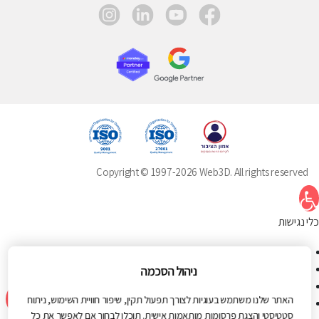
instagram
linkedin
youtube
facebook
Copyright © 1997-2026 Web3D. All rights reserved
תח סרגל נגישות
כלי נגישות
הגדל טקסט
הקטן טקסט
ניהול הסכמה
גווני אפור
האתר שלנו משתמש בעוגיות לצורך תפעול תקין, שיפור חוויית השימוש, ניתוח
ניגודיות גבוהה
סטטיסטי והצגת פרסומות מותאמות אישית. תוכלו לבחור אם לאפשר את כל