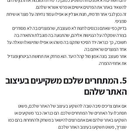
להם חשודים ולא אמנים וזה משפיע כמובן כל מידת המוכנות או הרצון שלהם
להשאיר באתר את הפרטים אישיים או פרטי אשראי שלהם.
זה נכון לגבי אתר תדמית, חנות אונליין או אפילו עמוד נחיתה על מוצר או שירות
ספציפי.
בדיוק כפי שאתם נכנסים לחנות לא מעוצבת, שהמוצרים בה לא מסודרים
בצורה שמקלה על הנגישות אליהם, שהתנועה בה מוגבלת והתאורה בה
חשוכה, כך כנראה ירד הסיכוי שתקנו בה משהו או אפילו שתישאלו שאלה על
אחד המוצרים שראיתם בה.
אתר מעוצב בונה אמון מול קהל היעד. הוא מחזק את תחושת הביטחון ומגדיל
את אחוזי ההמרה.
5. המתחרים שלכם משקיעים בעיצוב
האתר שלהם
אם אתם צריכים סיבה טובה להשקיע בעיצוב של האתר שלכם, פשוט
תסתכלו על האתרים של המתחרים שלכם. הם כנראה כבר משקיעים או
השקיעו באתר שלהם ואם אתם רוצים להישאר במשחק ולהתחרות בהם כמו
שצריך, פשוט תשקיעו בעיצוב האתר שלכם.