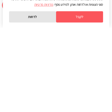
סוגי העוגיות או לדחות אותן. למידע נוסף:
מדיניות פרטיות
לתיק עבודות
לקבל
לדחות
אודות
Web3D
WEB3D
הינה החברה הוותיקה והמובילה בתחום האינטרנט, המיתוג והשיווק
הדיגיטלי.
למעלה משני עשורים של עליונות טכנולוגית, חשיבה אסטרטגית וחתירה
למצוינות בכל אחת ממחלקות החברה.