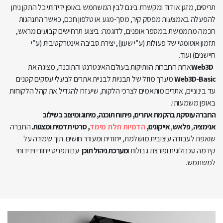
תריסים, מזגן או דוד ומקשרת בינם לבין המשתמש באופן ידידותי.כל התקן ניתן
להפעלה באמצעות מפסק קיר, מסך-מגע או טלפון חכם, כאשר התנהגות
חכמה מתממשת במספר אופנים, לדוגמה: ביצוע תרחישים קבועים מראש,
תזמון אוטומטי של פעולות (ע”י שעון), יצירת סביבה אינטרקטיבית (ע”י
חיישנים) ועוד.
Web3D
אחת החברות הוותיקות בעולם האינטרנט והתוכנה, מציגה את
Web3D-Basic
מערך מוזל של תבניות לבניית אתרים לבעלי עסקים קטנים
עד בינוניים, אתרים מותאמים לצרכי הלקוח, שיעזרו להגדיל את קהל הלקוחות
באופן משמעותי.
החברה עוסקת בהקמת אתרים, פיתוח תוכנה, מיתוג ומיצוב בשילוב
אנימציה
,
פלאש
,
אייקונים,
הדמיות תלת מימד
, סרטי תדמית ומצגות.
החברה
שואפת לעבודה עיצובית מושלמת, ייחודית ומעורר חושים. תוך שמירה על
קידמה טכנולוגית ופורצת גבולות
ו
מערכת ניהול תוכן
עם תפריט ייחודי וידידותי
למשתמש.