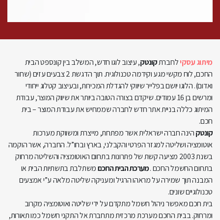
מיתוג עסקי
לחברת
קונטק
, עיצוב לוגו חדש, המשלב בין קונספט הבית
החכם, לוח מקשי מגע וקידמה טכנולוגית. תוך הדגשת 2 צבעים עזים (שחור
ואדום). הלוגו יושם בפלייר שיווקי להגדלת המכירות, ובעיצוב קטלוג ייחודי
ומרשים בן 16 עמודים. שיקדם בצורה הטובה ביותר את שיווק המוצר, עבודת
המיתוג כללה בניית אתר חדש לחברה שממחיש את עבודת המוצר – בית
חכם.
קונטק
הינה חברה ישראלית אשר מפתחת, מייצרת ומשווקת מערכות
אוטומציה ושליטה למגזר הפרטי והקבלני, בארץ ובחו”ל. החברה, אשר הוקמה
בשנת 2003 מציעה קשת של פתרונות בתחום האוטומציה והשליטה מרחוק
בתחום החשמל החכם .
מערכת הבית החכם
משתלבת בתשתיות הבית או
המבנה תוך שמירה על מראהו הרגיל ומעניקה שליטה מלאה ע”י אמצעים
טכנולוגיים שונים.
בית חכם מאפשר ניהול חשמל מתקדם על ידי שליטה ואוטומציה מקרוב
ומרחוק. בבית החכם מערכת מרכזית מתחברת אל התקני חשמל כמו תאורות,